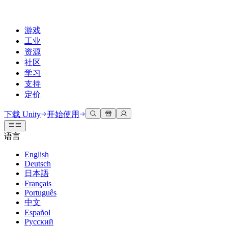
游戏
工业
资源
社区
学习
支持
定价
开发
使用案例
技术库
社区中心
适合每个级别
支持选项
下载 Unity
开始使用
Unity Learn
Unity 引擎
3D协作
文档
讨论
获取帮助
语言
免费掌握Unity技能
为任何平台构建2D和3D游戏
实时构建和审查3D项目
帮助您在Unity中取得成功
官方用户手册和API参考
讨论、解决问题和连接
English
专业培训
Deutsch
协作
沉浸式培训
成功计划
开发者工具
事件
日本語
通过Unity培训师提升您的团队
与团队协作并快速迭代
在沉浸式环境中培训
通过专家支持更快实现目标
发布版本和问题跟踪器
全球和本地活动
Français
Unity新手
下载 Unity
Português
社区故事
客户体验
常见问题解答
中文
路线图
准备开始
计划和定价
创建互动3D体验
常见问题解答
Español
Made with Unity
查看即将推出的功能
开始您的学习
部署
行业
Русский
展示Unity创作者