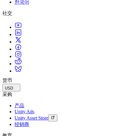
한국어
联系我们
术语表
Unity基础路径
多平台
制造业
与我们的团队联系
直播活动
社交
技术术语库
你是Unity 新手？开始您的旅程
探索 Unity 支持的超过 25 个平台
实现运营卓越
加入开发者、创作者和内部人员
洞察
使用指南
常态化运营
零售
Unity奖项
案例分析
可操作的技巧和最佳实践
游戏上线后的数据洞察与常态化运营
将店内体验转化为在线体验
庆祝全球的Unity创作者
真实成功案例
教育
Grow
汽车
最佳实践指南
用户获取
对于学生
提升创新能力和车内体验
专家提示和技巧
被发现并获取移动用户
开启您的职业生涯
查看所有行业
演示
应用内购
对于教育者
演示、示例和构建模块
货币
管理跨门店和D2C渠道的IAP（应用内购买）
增强您的教学
所有资源
USD
新增功能
商业化
教育资助许可证
采购
将玩家与合适的游戏连接
将Unity的力量带入您的机构
产品
博客
通过 Unity 投放广告
通过 Unity 实现变现
Unity Ads
更新、信息和技术提示
使用案例
认证
Unity Asset Store
证明您的Unity精通
经销商
新闻
移动游戏
新闻、故事和新闻中心
使用 Unity 打造移动端爆款游戏
教育