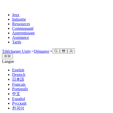
Jeux
Industrie
Ressources
Communauté
Apprentissage
Assistance
Tarifs
Développer
Cas d’utilisation
Bibliothèque technique
Centre communautaire
Pour tous les niveaux
Options d'assistance
Télécharger Unity
Démarrer
Moteur Unity
Collaboration 3D
Documentation
Discussions
Unity Learn
Obtenir de l'aide
Langue
Créez des jeux 2D et 3D pour n'importe quelle plateforme
Construisez et révisez des projets 3D en temps réel
Maîtrisez les compétences Unity gratuitement
Vous aider à réussir avec Unity
Manuels d'utilisation officiels et références API
Discuter, résoudre des problèmes et se connecter
English
Collaboration
Formation immersive
Formation professionnelle
Plans de succès
Deutsch
Outils de développement
Événements
Collaborez et itérez rapidement avec votre équipe
Entraînez-vous dans des environnements immersifs
Améliorez votre équipe avec des formateurs Unity
Atteignez vos objectifs plus rapidement avec un support expert
日本語
Versions de publication et suivi des problèmes
Événements mondiaux et locaux
Télécharger Unity
Vous découvrez Unity ?
Français
Histoires de la communauté
Expériences client
FAQ
Português
Feuille de route
Offres et tarifs
Créez des expériences interactives 3D
Démarrer
Réponses aux questions courantes
中文
Examiner les fonctionnalités à venir
Made with Unity
Déployez
Secteurs
Démarrez votre apprentissage
Español
Mise en avant des créateurs Unity
Русский
Contactez-nous.
Glossaire
한국어
Multiplateforme
Fabrication
Parcours essentiels Unity
Connectez-vous avec notre équipe
Bibliothèque de termes techniques
Diffusions en direct