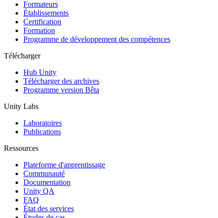
Jeux XR
Formateurs
Lancez des jeux XR sur plusieurs plateformes
Établissements
Certification
Formation
Jeux multijoueur
Programme de développement des compétences
Simplifiez le développement de jeux multijoueurs
Télécharger
Hub Unity
Télécharger des archives
Programme version Bêta
Unity Labs
Laboratoires
Publications
Ressources
Plateforme d'apprentissage
Communauté
Documentation
Unity QA
FAQ
État des services
Études de cas