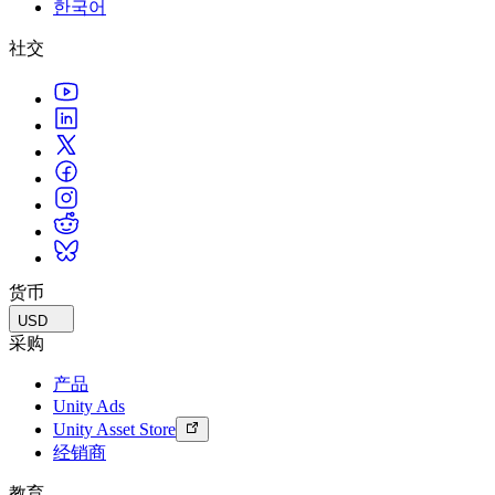
한국어
联系我们
术语表
Unity基础路径
多平台
制造业
与我们的团队联系
直播活动
社交
技术术语库
你是Unity 新手？开始您的旅程
探索 Unity 支持的超过 25 个平台
实现运营卓越
加入开发者、创作者和内部人员
洞察
使用指南
常态化运营
零售
Unity奖项
案例分析
可操作的技巧和最佳实践
游戏上线后的数据洞察与常态化运营
将店内体验转化为在线体验
庆祝全球的Unity创作者
真实成功案例
教育
Grow
汽车
最佳实践指南
用户获取
对于学生
提升创新能力和车内体验
专家提示和技巧
被发现并获取移动用户
开启您的职业生涯
查看所有行业
演示
应用内购
对于教育者
演示、示例和构建模块
货币
管理跨门店和D2C渠道的IAP（应用内购买）
增强您的教学
所有资源
USD
新增功能
商业化
教育资助许可证
采购
将玩家与合适的游戏连接
将Unity的力量带入您的机构
产品
博客
通过 Unity 投放广告
通过 Unity 实现变现
Unity Ads
更新、信息和技术提示
使用案例
认证
Unity Asset Store
证明您的Unity精通
经销商
新闻
移动游戏
新闻、故事和新闻中心
使用 Unity 打造移动端爆款游戏
教育