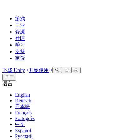
游戏
工业
资源
社区
学习
支持
定价
开发
使用案例
技术库
社区中心
适合每个级别
支持选项
下载 Unity
开始使用
Unity Learn
Unity 引擎
3D协作
文档
讨论
获取帮助
语言
免费掌握Unity技能
为任何平台构建2D和3D游戏
实时构建和审查3D项目
帮助您在Unity中取得成功
官方用户手册和API参考
讨论、解决问题和连接
English
专业培训
Deutsch
协作
沉浸式培训
成功计划
开发者工具
事件
日本語
通过Unity培训师提升您的团队
与团队协作并快速迭代
在沉浸式环境中培训
通过专家支持更快实现目标
发布版本和问题跟踪器
全球和本地活动
Français
Unity新手
下载 Unity
Português
社区故事
客户体验
常见问题解答
中文
路线图
准备开始
计划和定价
创建互动3D体验
常见问题解答
Español
Made with Unity
查看即将推出的功能
开始您的学习
部署
行业
Русский
展示Unity创作者