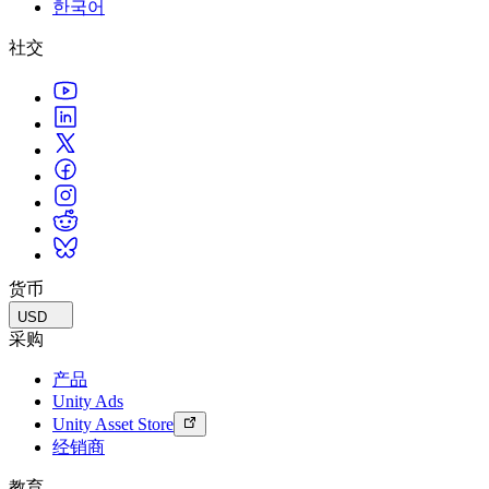
한국어
联系我们
术语表
Unity基础路径
多平台
制造业
与我们的团队联系
直播活动
社交
技术术语库
你是Unity 新手？开始您的旅程
探索 Unity 支持的超过 25 个平台
实现运营卓越
加入开发者、创作者和内部人员
洞察
使用指南
常态化运营
零售
Unity奖项
案例分析
可操作的技巧和最佳实践
游戏上线后的数据洞察与常态化运营
将店内体验转化为在线体验
庆祝全球的Unity创作者
真实成功案例
教育
Grow
汽车
最佳实践指南
用户获取
对于学生
提升创新能力和车内体验
专家提示和技巧
被发现并获取移动用户
开启您的职业生涯
查看所有行业
演示
应用内购
对于教育者
演示、示例和构建模块
货币
管理跨门店和D2C渠道的IAP（应用内购买）
增强您的教学
所有资源
USD
新增功能
商业化
教育资助许可证
采购
将玩家与合适的游戏连接
将Unity的力量带入您的机构
产品
博客
通过 Unity 投放广告
通过 Unity 实现变现
Unity Ads
更新、信息和技术提示
使用案例
认证
Unity Asset Store
证明您的Unity精通
经销商
新闻
移动游戏
新闻、故事和新闻中心
使用 Unity 打造移动端爆款游戏
教育