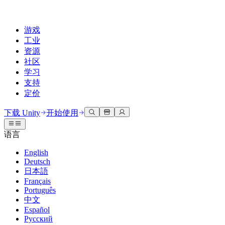
游戏
工业
资源
社区
学习
支持
定价
开发
使用案例
技术库
社区中心
适合每个级别
支持选项
下载 Unity
开始使用
Unity Learn
Unity 引擎
3D协作
文档
讨论
获取帮助
语言
免费掌握Unity技能
为任何平台构建2D和3D游戏
实时构建和审查3D项目
帮助您在Unity中取得成功
官方用户手册和API参考
讨论、解决问题和连接
English
专业培训
Deutsch
协作
沉浸式培训
成功计划
开发者工具
事件
日本語
通过Unity培训师提升您的团队
与团队协作并快速迭代
在沉浸式环境中培训
通过专家支持更快实现目标
发布版本和问题跟踪器
全球和本地活动
Français
Unity新手
下载 Unity
Português
社区故事
客户体验
常见问题解答
中文
路线图
准备开始
计划和定价
创建互动3D体验
常见问题解答
Español
Made with Unity
查看即将推出的功能
开始您的学习
部署
行业
Русский
展示Unity创作者