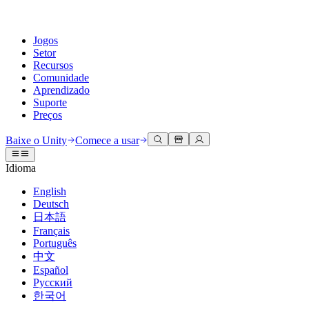
Jogos
Setor
Recursos
Comunidade
Aprendizado
Suporte
Preços
Desenvolva
Casos de uso
Biblioteca técnica
Central da Comunidade
Para todos os níveis
Opções de suporte
Baixe o Unity
Comece a usar
Engine do Unity
Colaboração 3D
Documentação
Discussões
Unity Learn
Obter ajuda
Idioma
Crie jogos 2D e 3D para qualquer plataforma
Construa e revise projetos 3D em tempo real
Domine habilidades do Unity gratuitamente
Ajudando você a ter sucesso com Unity
Manuais do usuário oficiais e referências de API
Discutir, resolver problemas e conectar
English
Colaboração
Treinamento imersivo
Treinamento profissional
Planos de sucesso
Deutsch
Ferramentas de desenvolvedor
Eventos
Colabore e itere rapidamente com sua equipe
Treine em ambientes imersivos
Aprimore sua equipe com treinadores do Unity
Alcance seus objetivos mais rápido com suporte especializado
日本語
Versões de lançamento e rastreador de problemas
Eventos globais e locais
Baixe o Unity
É iniciante no Unity?
Français
Histórias da comunidade
Experiências do cliente
Perguntas frequentes
Português
Roteiro
Planos e preços
Crie experiências interativas em 3D
Conceitos básicos
Respostas para perguntas comuns
中文
Revisar recursos futuros
Made with Unity
Implante
Setores
Inicie seu aprendizado
Español
Mostrando criadores do Unity
Русский
Entre em contato conosco
Glossário
한국어
Multiplataforma
Manufatura
Caminhos Essenciais do Unity
Conecte-se com nossa equipe
Biblioteca de termos técnicos
Transmissões ao vivo