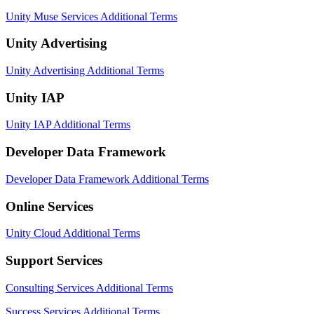
Unity Muse Services Additional Terms
独立游戏
小团队也能做出大游戏
Unity Advertising
Unity Advertising Additional Terms
XR 游戏
跨平台发布 XR 游戏
Unity IAP
多人游戏
Unity IAP Additional Terms
简化多人游戏开发
Developer Data Framework
Developer Data Framework Additional Terms
Online Services
Unity Cloud Additional Terms
Support Services
Consulting Services Additional Terms
Success Services Additional Terms