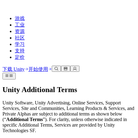
游戏
工业
资源
社区
学习
支持
定价
开发
使用案例
技术库
社区中心
适合每个级别
支持选项
下载 Unity
开始使用
Unity Learn
Unity 引擎
3D协作
文档
讨论
获取帮助
免费掌握Unity技能
为任何平台构建2D和3D游戏
实时构建和审查3D项目
帮助您在Unity中取得成功
Unity Additional Terms
官方用户手册和API参考
讨论、解决问题和连接
专业培训
协作
沉浸式培训
成功计划
Unity Software, Unity Advertising, Online Services, Support
开发者工具
事件
通过Unity培训师提升您的团队
与团队协作并快速迭代
在沉浸式环境中培训
通过专家支持更快实现目标
Services, Site and Communities, Learning Products & Services, and
发布版本和问题跟踪器
全球和本地活动
Unity新手
下载 Unity
Private Alphas are subject to additional terms as shown below
社区故事
(“
Additional Terms
”). For clarity, unless otherwise indicated in
客户体验
常见问题解答
路线图
specific Additional Terms, Services are provided by Unity
准备开始
计划和定价
创建互动3D体验
常见问题解答
Technologies SF.
Made with Unity
查看即将推出的功能
开始您的学习
部署
行业
展示Unity创作者