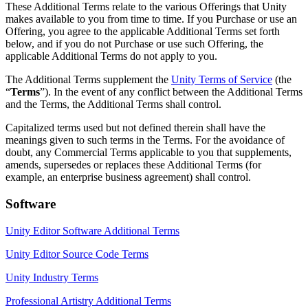
联系我们
These Additional Terms relate to the various Offerings that Unity
术语表
Unity基础路径
makes available to you from time to time. If you Purchase or use an
多平台
制造业
与我们的团队联系
直播活动
技术术语库
Offering, you agree to the applicable Additional Terms set forth
你是Unity 新手？开始您的旅程
探索 Unity 支持的超过 25 个平台
实现运营卓越
加入开发者、创作者和内部人员
below, and if you do not Purchase or use such Offering, the
洞察
applicable Additional Terms do not apply to you.
使用指南
常态化运营
零售
Unity奖项
案例分析
可操作的技巧和最佳实践
游戏上线后的数据洞察与常态化运营
将店内体验转化为在线体验
The Additional Terms supplement the
Unity Terms of Service
(the
庆祝全球的Unity创作者
真实成功案例
教育
“
Terms
”). In the event of any conflict between the Additional Terms
Grow
and the Terms, the Additional Terms shall control.
汽车
最佳实践指南
用户获取
对于学生
提升创新能力和车内体验
Capitalized terms used but not defined therein shall have the
专家提示和技巧
被发现并获取移动用户
开启您的职业生涯
查看所有行业
meanings given to such terms in the Terms. For the avoidance of
doubt, any Commercial Terms applicable to you that supplements,
amends, supersedes or replaces these Additional Terms (for
演示
应用内购
对于教育者
example, an enterprise business agreement) shall control.
演示、示例和构建模块
管理跨门店和D2C渠道的IAP（应用内购买）
增强您的教学
所有资源
Software
新增功能
商业化
教育资助许可证
将玩家与合适的游戏连接
将Unity的力量带入您的机构
Unity Editor Software Additional Terms
博客
通过 Unity 投放广告
通过 Unity 实现变现
Unity Editor Source Code Terms
更新、信息和技术提示
使用案例
认证
证明您的Unity精通
Unity Industry Terms
新闻
移动游戏
Professional Artistry Additional Terms
新闻、故事和新闻中心
使用 Unity 打造移动端爆款游戏