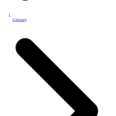
独立游戏
小团队也能做出大游戏
Glossary
XR 游戏
跨平台发布 XR 游戏
多人游戏
简化多人游戏开发