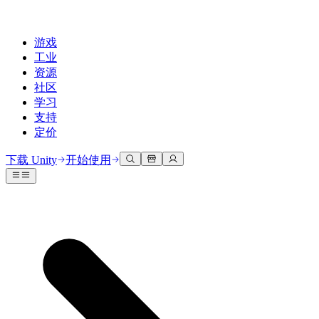
游戏
工业
资源
社区
学习
支持
定价
开发
使用案例
技术库
社区中心
适合每个级别
支持选项
下载 Unity
开始使用
Unity Learn
Unity 引擎
3D协作
文档
讨论
获取帮助
免费掌握Unity技能
为任何平台构建2D和3D游戏
实时构建和审查3D项目
帮助您在Unity中取得成功
官方用户手册和API参考
讨论、解决问题和连接
专业培训
协作
沉浸式培训
成功计划
开发者工具
事件
通过Unity培训师提升您的团队
与团队协作并快速迭代
在沉浸式环境中培训
通过专家支持更快实现目标
发布版本和问题跟踪器
全球和本地活动
Unity新手
下载 Unity
社区故事
客户体验
常见问题解答
路线图
准备开始
计划和定价
创建互动3D体验
常见问题解答
Made with Unity
查看即将推出的功能
开始您的学习
部署
行业
展示Unity创作者