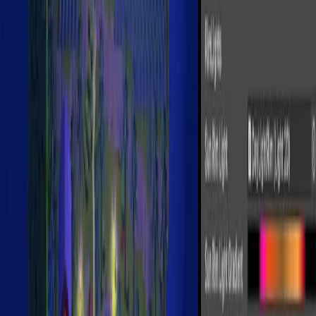
开发、发布或出版与任何受任何地方、州或国家当局监管的市
场或应用中提供的任何赌博产品或服务有关的任何项目的人都
需要 Unity 赌博许可证。如需了解更多信息，请
联系销售人员
并查看
服务条款
。
我的团队是否拥有我们用 Unity 创建的内容？
是的。您完全拥有使用 Unity 所创作内容的所有权，即使您取
消订阅也是如此。
语言
English
Deutsch
日本語
Français
Português
中文
Español
Русский
한국어