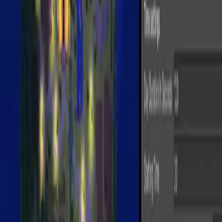
学生
教师
机构
认证
学习
技能发展计划
下载
Unity Hub
下载存档
Beta 版测试
Unity Labs
实验室
作品
资源
学习平台
社区
文档