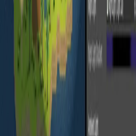
向我们的 Unity 专家学习不同动画技术的优缺点，导入、装配
和动画基于 2D 的 Sprit 的工作流程，以及 2D 动画和装配包如
何融入游戏开发工作流程。
立即观看
用我们的可下载项目提高赌注
斯巴达老虎机示例项目
获取 Spartan Slots 演示并访问启动器示例代码，自定义
Timeline 标记、信号等。请联系我们的销售团队，获取可下载
的演示。
联系销售团队
快乐收获》示例项目
Happy Harvest 是 Unity 的官方示例项目，展示了 Unity 2022