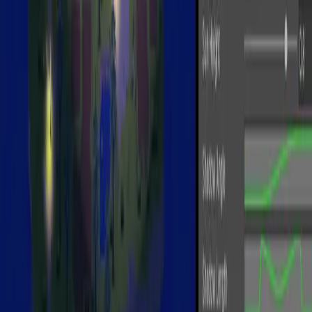
Unity QA
常见问题解答
服务状态
案例分析
Made with Unity
Unity
我们公司
新闻简报
博客
事件
工作机会
帮助
新闻
合作伙伴
投资人
附属机构
安防
社会影响力
包容性与多样性
联系我们