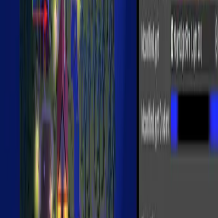
社交
货币
USD
采购
产品
Unity Ads
Unity Asset Store
经销商
教育