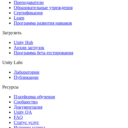
Выпускайте большие игры с небольшими командами
Преподаватели
Образовательные учреждения
XR-игры
Сертификация
Запускайте XR-игры на разных платформах
Learn
Программа развития навыков
Многопользовательские игры
Загрузить
Упрощенное создание многопользовательских игр
Unity Hub
Архив загрузок
Программа бета-тестирования
Unity Labs
Лаборатории
Публикации
Ресурсы
Платформа обучения
Сообщество
Документация
Unity QA
FAQ
Статус услуг
Истории успеха