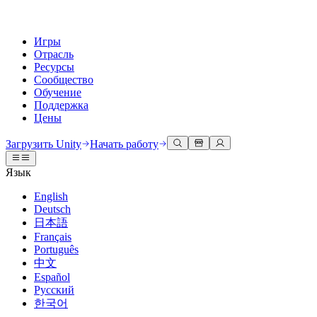
Игры
Отрасль
Ресурсы
Сообщество
Обучение
Поддержка
Цены
Разработка
Примеры использования
Техническая библиотека
Сообщество
Для каждого уровня
Варианты поддержки
Загрузить Unity
Начать работу
Движок Unity
3D сотрудничество
Документация
Обсуждения
Unity Learn
Получить помощь
Язык
Создавайте 2D и 3D игры для любой платформы
Создавайте и просматривайте 3D проекты в реальном времени
Освойте навыки Unity бесплатно
Помогаем вам добиться успеха с Unity
Официальные руководства пользователя и ссылки на API
Обсуждать, решать проблемы и соединяться
English
Совместная работа
Иммерсивное обучение
Профессиональное обучение
Планы успеха
Deutsch
Инструменты для разработчиков
События
Сотрудничайте и быстро вносите изменения с вашей командой
Обучение в иммерсивных средах
Повышайте уровень своей команды с тренерами Unity
Достигайте своих целей быстрее с помощью экспертов
日本語
Версии релизов и трекер проблем
Глобальные и местные события
Загрузить Unity
Не использовали Unity раньше
Français
Истории сообщества
Пользовательские опыты
FAQ
Português
План развития
Тарифы и цены
Создавайте интерактивные 3D опыты
С чего начать
Ответы на часто задаваемые вопросы
中文
Обзор предстоящих функций
Made with Unity
Развертывание
Отрасли
Приступите к обучению
Español
Показ Unity-креаторов
Русский
Связаться с нами
Глоссарий
한국어
Многоплатформенность
Производство
Основные пути Unity
Свяжитесь с нашей командой
Библиотека технических терминов
Прямые трансляции