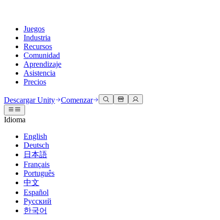
Juegos
Industria
Recursos
Comunidad
Aprendizaje
Asistencia
Precios
Desarrollar
Casos de uso
Biblioteca técnica
Centro de la comunidad
Para todos los niveles
Opciones de soporte
Descargar Unity
Comenzar
Motor de Unity
Colaboración 3D
Documentación
Discusiones
Unity Learn
Obtener ayuda
Idioma
Crea juegos 2D y 3D para cualquier plataforma
Construye y revisa proyectos 3D en tiempo real
Domina las habilidades de Unity de forma gratuita
Ayudándote a tener éxito con Unity
Manuales de usuario oficiales y referencias de API
Discute, resuelve problemas y conéctate
English
Colaboración
Capacitación envolvente
Capacitación profesional
Planes de éxito
Deutsch
Herramientas para desarrolladores
Eventos
Colabora e itera rápidamente con tu equipo
Capacitación en entornos envolventes
Mejora tu equipo con entrenadores de Unity
Alcanza tus metas más rápido con soporte experto
日本語
Versiones de lanzamiento y rastreador de problemas
Eventos globales y locales
Descargar Unity
¿No tienes experiencia con Unity?
Français
Historias de la comunidad
Experiencias del cliente
PREGUNTAS FRECUENTES
Português
Hoja de ruta
Planes y precios
Crea experiencias interactivas en 3D
Primeros pasos
Respuestas a preguntas comunes
中文
Revisar características próximas
Hecho con Unity
Implementar
Industrias
Pon en marcha tu aprendizaje
Español
Presentando a los creadores de Unity
Русский
Contáctanos
Glosario
한국어
Multiplataforma
Fabricación
Rutas esenciales de Unity
Conéctate con nuestro equipo
Biblioteca de términos técnicos
Transmisiones en vivo