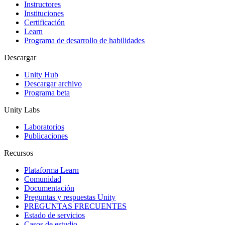
Instructores
Juegos XR
Instituciones
Lanza juegos XR en múltiples plataformas
Certificación
Learn
Programa de desarrollo de habilidades
Juegos multijugador
Simplifica el desarrollo de juegos multijugador
Descargar
Unity Hub
Descargar archivo
Programa beta
Unity Labs
Laboratorios
Publicaciones
Recursos
Plataforma Learn
Comunidad
Documentación
Preguntas y respuestas Unity
PREGUNTAS FRECUENTES
Estado de servicios
Casos de estudio