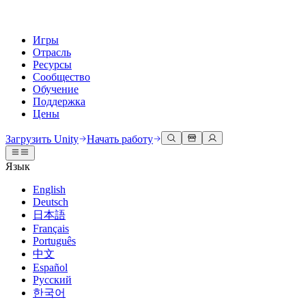
Игры
Отрасль
Ресурсы
Сообщество
Обучение
Поддержка
Цены
Разработка
Примеры использования
Техническая библиотека
Сообщество
Для каждого уровня
Варианты поддержки
Загрузить Unity
Начать работу
Движок Unity
3D сотрудничество
Документация
Обсуждения
Unity Learn
Получить помощь
Язык
Создавайте 2D и 3D игры для любой платформы
Создавайте и просматривайте 3D проекты в реальном времени
Освойте навыки Unity бесплатно
Помогаем вам добиться успеха с Unity
Официальные руководства пользователя и ссылки на API
Обсуждать, решать проблемы и соединяться
English
Совместная работа
Иммерсивное обучение
Профессиональное обучение
Планы успеха
Deutsch
Инструменты для разработчиков
События
Сотрудничайте и быстро вносите изменения с вашей командой
Обучение в иммерсивных средах
Повышайте уровень своей команды с тренерами Unity
Достигайте своих целей быстрее с помощью экспертов
日本語
Версии релизов и трекер проблем
Глобальные и местные события
Загрузить Unity
Не использовали Unity раньше
Français
Истории сообщества
Пользовательские опыты
FAQ
Português
План развития
Тарифы и цены
Создавайте интерактивные 3D опыты
С чего начать
Ответы на часто задаваемые вопросы
中文
Обзор предстоящих функций
Made with Unity
Развертывание
Отрасли
Приступите к обучению
Español
Показ Unity-креаторов
Русский
Связаться с нами
Глоссарий
한국어
Многоплатформенность
Производство
Основные пути Unity
Свяжитесь с нашей командой
Библиотека технических терминов
Прямые трансляции