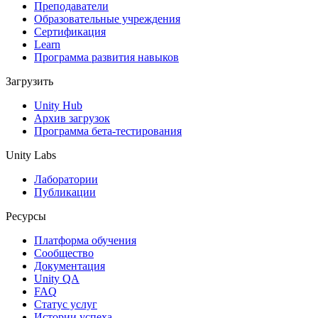
Выпускайте большие игры с небольшими командами
Преподаватели
Образовательные учреждения
XR-игры
Сертификация
Запускайте XR-игры на разных платформах
Learn
Программа развития навыков
Многопользовательские игры
Загрузить
Упрощенное создание многопользовательских игр
Unity Hub
Архив загрузок
Программа бета-тестирования
Unity Labs
Лаборатории
Публикации
Ресурсы
Платформа обучения
Сообщество
Документация
Unity QA
FAQ
Статус услуг
Истории успеха