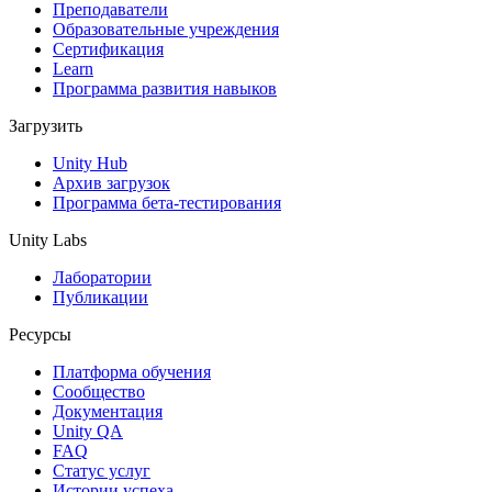
Выпускайте большие игры с небольшими командами
Преподаватели
Образовательные учреждения
XR-игры
Сертификация
Запускайте XR-игры на разных платформах
Learn
Программа развития навыков
Многопользовательские игры
Загрузить
Упрощенное создание многопользовательских игр
Unity Hub
Архив загрузок
Программа бета-тестирования
Unity Labs
Лаборатории
Публикации
Ресурсы
Платформа обучения
Сообщество
Документация
Unity QA
FAQ
Статус услуг
Истории успеха