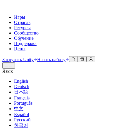
Игры
Отрасль
Ресурсы
Сообщество
Обучение
Поддержка
Цены
Разработка
Примеры использования
Техническая библиотека
Сообщество
Для каждого уровня
Варианты поддержки
Загрузить Unity
Начать работу
Движок Unity
3D сотрудничество
Документация
Обсуждения
Unity Learn
Получить помощь
Язык
Создавайте 2D и 3D игры для любой платформы
Создавайте и просматривайте 3D проекты в реальном времени
Освойте навыки Unity бесплатно
Помогаем вам добиться успеха с Unity
Официальные руководства пользователя и ссылки на API
Обсуждать, решать проблемы и соединяться
English
Совместная работа
Иммерсивное обучение
Профессиональное обучение
Планы успеха
Deutsch
Инструменты для разработчиков
События
Сотрудничайте и быстро вносите изменения с вашей командой
Обучение в иммерсивных средах
Повышайте уровень своей команды с тренерами Unity
Достигайте своих целей быстрее с помощью экспертов
日本語
Версии релизов и трекер проблем
Глобальные и местные события
Загрузить Unity
Не использовали Unity раньше
Français
Истории сообщества
Пользовательские опыты
FAQ
Português
План развития
Тарифы и цены
Создавайте интерактивные 3D опыты
С чего начать
Ответы на часто задаваемые вопросы
中文
Обзор предстоящих функций
Made with Unity
Развертывание
Отрасли
Приступите к обучению
Español
Показ Unity-креаторов
Русский
Связаться с нами
Глоссарий
한국어
Многоплатформенность
Производство
Основные пути Unity
Свяжитесь с нашей командой
Библиотека технических терминов
Прямые трансляции