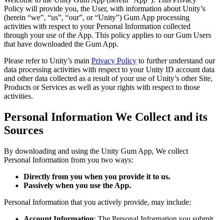
Откройте для себя более 25 платформ, которые поддерживает
Достигнуть операционного совершенства
Не использовали Unity раньше? Начните свое путешествие
Дополнительная информация
Присоединяйтесь к разработчикам, креаторам и инсайдерам
Policy will provide you, the User, with information about Unity’s
Unity
(herein “we”, “us”, “our”, or “Unity”) Gum App processing
Торговля
Практические руководства
activities with respect to your Personal Information collected
Истории успеха
Награды Unity
LiveOps
Преобразовать опыт в магазине в онлайн-опыт
Практические советы и лучшие практики
through your use of the App. This policy applies to our Gum Users
Истории успеха из реальной жизни
Празднование Unity-креаторов по всему миру
Анализ после запуска и операции с живыми играми
Образование
that have downloaded the Gum App.
Развивайте
Автомобильная отрасль
Руководства по лучшим практикам
Увеличьте инновации и впечатления в автомобиле
Для студентов
Please refer to Unity’s main
Privacy Policy
to further understand our
Советы и хитрости от экспертов
Привлечение пользователей
Посмотреть все отрасли
Запустите свою карьеру
data processing activities with respect to your Unity ID account data
Будьте замечены и привлекайте мобильных пользователей
and other data collected as a result of your use of Unity’s other Site,
Products or Services as well as your rights with respect to those
Демонстрационные проекты
Для преподавателей
activities.
Демо-версии, образцы и строительные блоки
Встроенные покупки
Улучшите свое преподавание
Все ресурсы
Управляйте IAP в магазинах и D2C
Что нового
Personal Information We Collect and its
Лицензия Education Grant
Монетизация
Принесите мощь Unity в ваше учебное заведение
Sources
Блог
Соединяйте игроков с подходящими играми
Обновления, информация и технические советы
Рекламируйте с помощью Unity
Монетизируйте с помощью
Программы сертификации
By downloading and using the Unity Gum App, We collect
Unity
Докажите свое мастерство в Unity
Personal Information from you two ways:
Примеры использования
Новости
Новости, истории и пресс-центр
Directly from you when you provide it to us.
Мобильные игры
Passively when you use the App.
Создавайте и развивайте мобильные хиты с Unity
Personal Information that you actively provide, may include:
Инди-игры
Account Information
: The Personal Information you submit