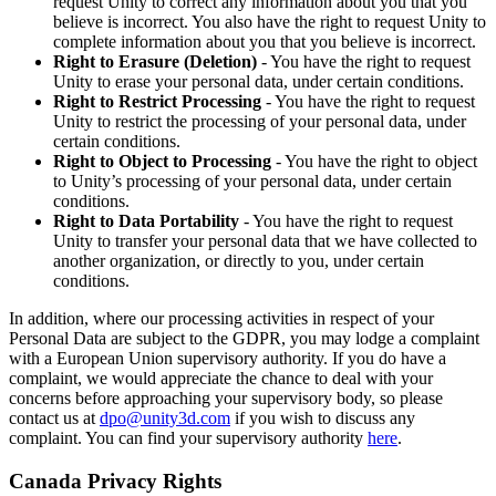
request Unity to correct any information about you that you
believe is incorrect. You also have the right to request Unity to
complete information about you that you believe is incorrect.
Right to Erasure (Deletion)
- You have the right to request
Unity to erase your personal data, under certain conditions.
Right to Restrict Processing
- You have the right to request
Unity to restrict the processing of your personal data, under
certain conditions.
Right to Object to Processing
- You have the right to object
to Unity’s processing of your personal data, under certain
conditions.
Right to Data Portability
- You have the right to request
Unity to transfer your personal data that we have collected to
another organization, or directly to you, under certain
conditions.
In addition, where our processing activities in respect of your
Personal Data are subject to the GDPR, you may lodge a complaint
with a European Union supervisory authority. If you do have a
complaint, we would appreciate the chance to deal with your
concerns before approaching your supervisory body, so please
contact us at
dpo@unity3d.com
if you wish to discuss any
complaint. You can find your supervisory authority
here
.
Canada Privacy Rights