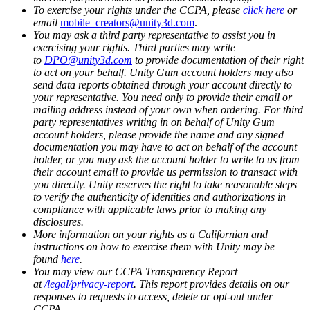
To exercise your rights under the CCPA, please
click here
or
email
mobile_creators@unity3d.com
.
You may ask a third party representative to assist you in
exercising your rights. Third parties may write
to
DPO@unity3d.com
to provide documentation of their right
to act on your behalf. Unity Gum account holders may also
send data reports obtained through your account directly to
your representative. You need only to provide their email or
mailing address instead of your own when ordering. For third
party representatives writing in on behalf of Unity Gum
account holders, please provide the name and any signed
documentation you may have to act on behalf of the account
holder, or you may ask the account holder to write to us from
their account email to provide us permission to transact with
you directly. Unity reserves the right to take reasonable steps
to verify the authenticity of identities and authorizations in
compliance with applicable laws prior to making any
disclosures.
More information on your rights as a Californian and
instructions on how to exercise them with Unity may be
found
here
.
You may view our CCPA Transparency Report
at
/legal/privacy-report
. This report provides details on our
responses to requests to access, delete or opt-out under
CCPA.