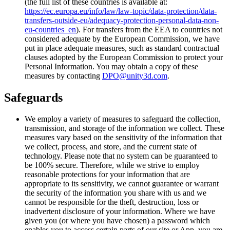
(the full list of these countries is available at:
https://ec.europa.eu/info/law/law-topic/data-protection/data-
transfers-outside-eu/adequacy-protection-personal-data-non-
eu-countries_en
). For transfers from the EEA to countries not
considered adequate by the European Commission, we have
put in place adequate measures, such as standard contractual
clauses adopted by the European Commission to protect your
Personal Information. You may obtain a copy of these
measures by contacting
DPO@unity3d.com
.
Safeguards
We employ a variety of measures to safeguard the collection,
transmission, and storage of the information we collect. These
measures vary based on the sensitivity of the information that
we collect, process, and store, and the current state of
technology. Please note that no system can be guaranteed to
be 100% secure. Therefore, while we strive to employ
reasonable protections for your information that are
appropriate to its sensitivity, we cannot guarantee or warrant
the security of the information you share with us and we
cannot be responsible for the theft, destruction, loss or
inadvertent disclosure of your information. Where we have
given you (or where you have chosen) a password which
enables you to access certain parts of our site or App, you are