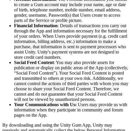
Выпускайте большие игры с небольшими командами
to create a Gum account may include your name, age or date
of birth, telephone number, mobile number, email address,
XR-игры
gender, username, Password(s) that Users create to access
Запускайте XR-игры на разных платформах
parts of the Service or profile picture.
Financial Information
: Details of transactions you carry out
Многопользовательские игры
through the App and information necessary for the fulfillment
Упрощенное создание многопользовательских игр
of your orders. When Users provide payment (e.g. credit card
information, billing address, etc.) information to make a
purchase, that information is sent to payment processors who
assist Unity. Unity's payment systems are not designed to
store credit card numbers.
Social Feed Content
: You may also provide assets for
publication or display on public areas of the App (collectively,
“Social Feed Content”). Your Social Feed Content is posted
and transmitted to others at your own risk. Additionally, we
cannot control the actions of third parties with whom you may
choose to share your Social Feed Content. Therefore, we
cannot and do not guarantee that your Social Feed Content
will not be viewed by unauthorized persons.
Your Communications with Us:
Users may provide us with
information when they participate in community and forum
pages on the App.
By downloading and using the Unity Gum App, Unity may
passively and automatically collect the below Personal Information