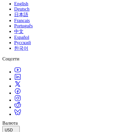
English
Deutsch
日本語
Français
Português
中文
Español
Русский
한국어
Соцсети
Валюта
USD