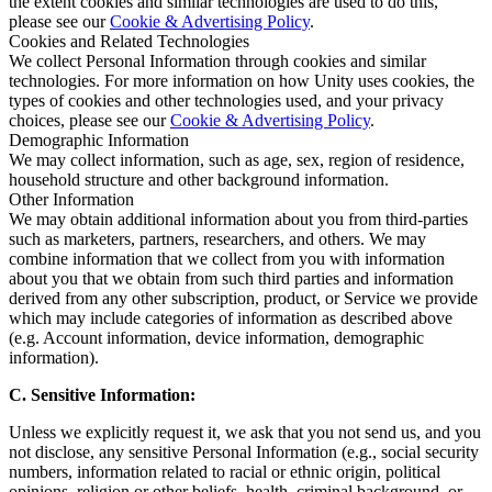
the extent cookies and similar technologies are used to do this,
please see our
Cookie & Advertising Policy
.
Cookies and Related Technologies
We collect Personal Information through cookies and similar
technologies. For more information on how Unity uses cookies, the
types of cookies and other technologies used, and your privacy
choices, please see our
Cookie & Advertising Policy
.
Demographic Information
We may collect information, such as age, sex, region of residence,
household structure and other background information.
Other Information
We may obtain additional information about you from third-parties
such as marketers, partners, researchers, and others. We may
combine information that we collect from you with information
about you that we obtain from such third parties and information
derived from any other subscription, product, or Service we provide
which may include categories of information as described above
(e.g. Account information, device information, demographic
information).
C. Sensitive Information:
Unless we explicitly request it, we ask that you not send us, and you
not disclose, any sensitive Personal Information (e.g., social security
numbers, information related to racial or ethnic origin, political
opinions, religion or other beliefs, health, criminal background, or