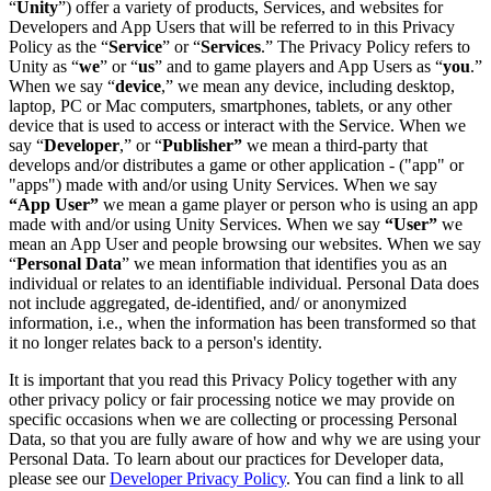
Выпускайте большие игры с небольшими командами
“
Unity
”) offer a variety of products, Services, and websites for
Developers and App Users that will be referred to in this Privacy
Policy as the “
Service
” or “
Services
.” The Privacy Policy refers to
XR-игры
Unity as “
we
” or “
us
” and to game players and App Users as “
you
.”
Запускайте XR-игры на разных платформах
When we say “
device
,” we mean any device, including desktop,
laptop, PC or Mac computers, smartphones, tablets, or any other
Многопользовательские игры
device that is used to access or interact with the Service. When we
Упрощенное создание многопользовательских игр
say “
Developer
,” or “
Publisher”
we mean a third-party that
develops and/or distributes a game or other application - ("app" or
"apps") made with and/or using Unity Services. When we say
“App User”
we mean a game player or person who is using an app
made with and/or using Unity Services. When we say
“User”
we
mean an App User and people browsing our websites. When we say
“
Personal Data
” we mean information that identifies you as an
individual or relates to an identifiable individual. Personal Data does
not include aggregated, de-identified, and/ or anonymized
information, i.e., when the information has been transformed so that
it no longer relates back to a person's identity.
It is important that you read this Privacy Policy together with any
other privacy policy or fair processing notice we may provide on
specific occasions when we are collecting or processing Personal
Data, so that you are fully aware of how and why we are using your
Personal Data. To learn about our practices for Developer data,
please see our
Developer Privacy Policy
. You can find a link to all