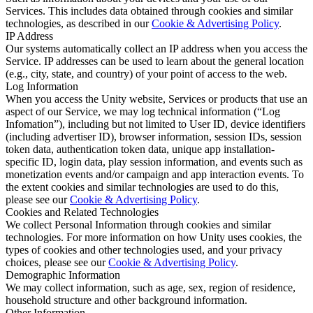
Services. This includes data obtained through cookies and similar
technologies, as described in our
Cookie & Advertising Policy
.
IP Address
Our systems automatically collect an IP address when you access the
Service. IP addresses can be used to learn about the general location
(e.g., city, state, and country) of your point of access to the web.
Log Information
When you access the Unity website, Services or products that use an
aspect of our Service, we may log technical information (“Log
Infomation”), including but not limited to User ID, device identifiers
(including advertiser ID), browser information, session IDs, session
token data, authentication token data, unique app installation-
specific ID, login data, play session information, and events such as
monetization events and/or campaign and app interaction events. To
the extent cookies and similar technologies are used to do this,
please see our
Cookie & Advertising Policy
.
Cookies and Related Technologies
We collect Personal Information through cookies and similar
technologies. For more information on how Unity uses cookies, the
types of cookies and other technologies used, and your privacy
choices, please see our
Cookie & Advertising Policy
.
Demographic Information
We may collect information, such as age, sex, region of residence,
household structure and other background information.
Other Information