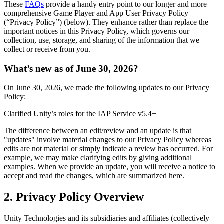
Откройте для себя более 25 платформ, которые поддерживает
Достигнуть операционного совершенства
Не использовали Unity раньше? Начните свое путешествие
These
FAQs
provide a handy entry point to our longer and more
Дополнительная информация
Присоединяйтесь к разработчикам, креаторам и инсайдерам
Unity
comprehensive Game Player and App User Privacy Policy
Торговля
Практические руководства
(“Privacy Policy”) (below). They enhance rather than replace the
Истории успеха
Награды Unity
LiveOps
Преобразовать опыт в магазине в онлайн-опыт
Практические советы и лучшие практики
important notices in this Privacy Policy, which governs our
Истории успеха из реальной жизни
Празднование Unity-креаторов по всему миру
Анализ после запуска и операции с живыми играми
Образование
collection, use, storage, and sharing of the information that we
Развивайте
collect or receive from you.
Автомобильная отрасль
Руководства по лучшим практикам
Увеличьте инновации и впечатления в автомобиле
Для студентов
What’s new as of June 30, 2026?
Советы и хитрости от экспертов
Привлечение пользователей
Посмотреть все отрасли
Запустите свою карьеру
Будьте замечены и привлекайте мобильных пользователей
On June 30, 2026, we made the following updates to our Privacy
Демонстрационные проекты
Для преподавателей
Policy:
Демо-версии, образцы и строительные блоки
Встроенные покупки
Улучшите свое преподавание
Все ресурсы
Управляйте IAP в магазинах и D2C
Clarified Unity’s roles for the IAP Service v5.4+
Что нового
Лицензия Education Grant
Монетизация
Принесите мощь Unity в ваше учебное заведение
The difference between an edit/review and an update is that
Блог
Соединяйте игроков с подходящими играми
"updates" involve material changes to our Privacy Policy whereas
Обновления, информация и технические советы
Рекламируйте с помощью Unity
Монетизируйте с помощью
edits are not material or simply indicate a review has occurred. For
Программы сертификации
Unity
example, we may make clarifying edits by giving additional
Докажите свое мастерство в Unity
Примеры использования
examples. When we provide an update, you will receive a notice to
Новости
accept and read the changes, which are summarized here.
Новости, истории и пресс-центр
Мобильные игры
2. Privacy Policy Overview
Создавайте и развивайте мобильные хиты с Unity
Инди-игры
Unity Technologies and its subsidiaries and affiliates (collectively