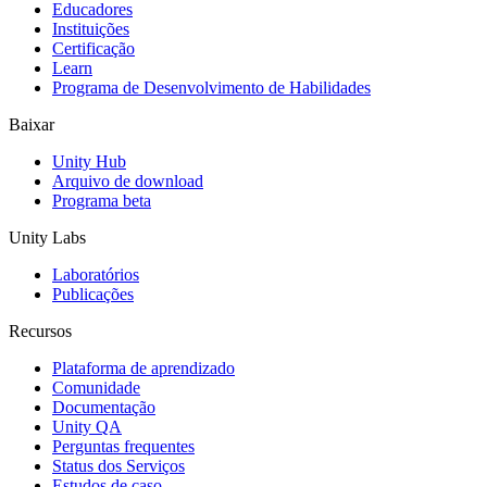
Jogos XR
Educadores
Lance jogos XR em várias plataformas
Instituições
Certificação
Learn
Jogos com multijogador
Programa de Desenvolvimento de Habilidades
Simplifique o desenvolvimento de jogos multiplayer
Baixar
Unity Hub
Arquivo de download
Programa beta
Unity Labs
Laboratórios
Publicações
Recursos
Plataforma de aprendizado
Comunidade
Documentação
Unity QA
Perguntas frequentes
Status dos Serviços
Estudos de caso