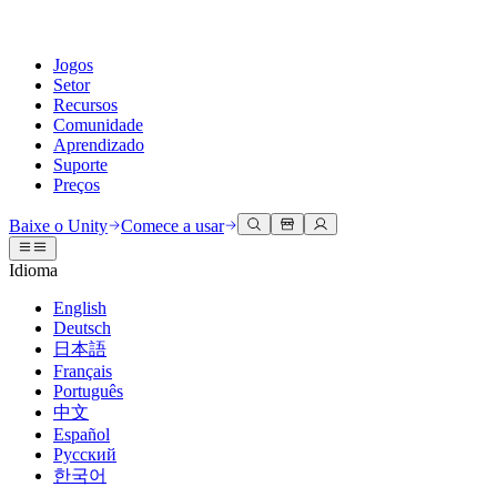
Jogos
Setor
Recursos
Comunidade
Aprendizado
Suporte
Preços
Desenvolva
Casos de uso
Biblioteca técnica
Central da Comunidade
Para todos os níveis
Opções de suporte
Baixe o Unity
Comece a usar
Engine do Unity
Colaboração 3D
Documentação
Discussões
Unity Learn
Obter ajuda
Idioma
Crie jogos 2D e 3D para qualquer plataforma
Construa e revise projetos 3D em tempo real
Domine habilidades do Unity gratuitamente
Ajudando você a ter sucesso com Unity
Manuais do usuário oficiais e referências de API
Discutir, resolver problemas e conectar
English
Colaboração
Treinamento imersivo
Treinamento profissional
Planos de sucesso
Deutsch
Ferramentas de desenvolvedor
Eventos
Colabore e itere rapidamente com sua equipe
Treine em ambientes imersivos
Aprimore sua equipe com treinadores do Unity
Alcance seus objetivos mais rápido com suporte especializado
日本語
Versões de lançamento e rastreador de problemas
Eventos globais e locais
Baixe o Unity
É iniciante no Unity?
Français
Histórias da comunidade
Experiências do cliente
Perguntas frequentes
Português
Roteiro
Planos e preços
Crie experiências interativas em 3D
Conceitos básicos
Respostas para perguntas comuns
中文
Revisar recursos futuros
Made with Unity
Implante
Setores
Inicie seu aprendizado
Español
Mostrando criadores do Unity
Русский
Entre em contato conosco
Glossário
한국어
Multiplataforma
Manufatura
Caminhos Essenciais do Unity
Conecte-se com nossa equipe
Biblioteca de termos técnicos
Transmissões ao vivo