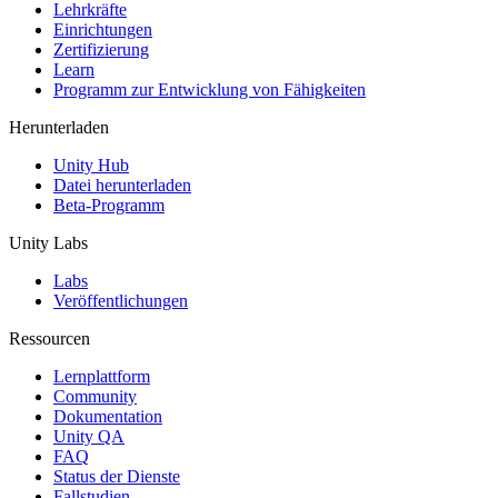
XR-Spiele
Lehrkräfte
XR-Spiele plattformübergreifend starten
Einrichtungen
Zertifizierung
Learn
Multiplayer-Spiele
Programm zur Entwicklung von Fähigkeiten
Vereinfachte Entwicklung von Multiplayer-Spielen
Herunterladen
Unity Hub
Datei herunterladen
Beta-Programm
Unity Labs
Labs
Veröffentlichungen
Ressourcen
Lernplattform
Community
Dokumentation
Unity QA
FAQ
Status der Dienste
Fallstudien