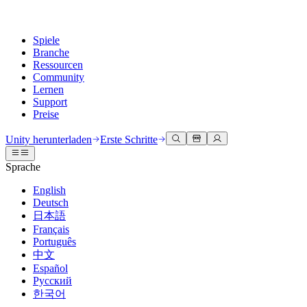
Spiele
Branche
Ressourcen
Community
Lernen
Support
Preise
Entwicklung
Anwendungsfälle
Technische Bibliothek
Community Hub
Für jedes Niveau
Kundendienstoptionen
Unity herunterladen
Erste Schritte
Unity Engine
3D-Zusammenarbeit
Dokumentation
Diskussionen
Unity Learn
Hilfe erhalten
Sprache
Erstellen Sie 2D- und 3D-Spiele für jede Plattform
Erstellen und überprüfen Sie 3D-Projekte in Echtzeit
Meistern Sie Unity-Fähigkeiten kostenlos
Wir helfen Ihnen, mit Unity erfolgreich zu sein
Offizielle Benutzerhandbücher und API-Referenzen
Diskutieren, Probleme lösen und verbinden
English
Zusammenarbeit
Immersive Schulung
Professionelles Training
Erfolgspläne
Deutsch
Entwicklertools
Veranstaltungen
Schnell mit Ihrem Team zusammenarbeiten und iterieren
In immersiven Umgebungen trainieren
Verbessern Sie Ihr Team mit Unity-Trainern
Erreichen Sie Ihre Ziele schneller mit Expertenunterstützung
日本語
Versionsfreigaben und Fehlerverfolgung
Globale und lokale Veranstaltungen
Unity herunterladen
Neu bei Unity
Français
Gemeinschaftsgeschichten
Kundenerlebnisse
FAQ
Português
Roadmap
Abonnements und Preise
Interaktive 3D-Erlebnisse erstellen
Erste Schritte
Antworten auf häufige Fragen
中文
Bevorstehende Funktionen überprüfen
Made with Unity
Bereitstellen
Branchen
Beginnen Sie noch heute mit dem Lernen
Español
Präsentation von Unity-Schöpfern
Русский
Kontakt aufnehmen
Glossar
한국어
Multiplattform
Fertigung
Unity Essential Pathways
Verbinden Sie sich mit unserem Team
Bibliothek technischer Begriffe
Livestreams