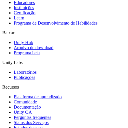
Educadores
Jogos XR
Instituições
Lance jogos XR em várias plataformas
Certificação
Learn
Programa de Desenvolvimento de Habilidades
Jogos com multijogador
Simplifique o desenvolvimento de jogos multiplayer
Baixar
Unity Hub
Arquivo de download
Programa beta
Unity Labs
Laboratórios
Publicações
Recursos
Plataforma de aprendizado
Comunidade
Documentação
Unity QA
Perguntas frequentes
Status dos Serviços
Estudos de caso