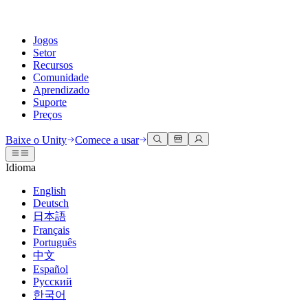
Jogos
Setor
Recursos
Comunidade
Aprendizado
Suporte
Preços
Desenvolva
Casos de uso
Biblioteca técnica
Central da Comunidade
Para todos os níveis
Opções de suporte
Baixe o Unity
Comece a usar
Engine do Unity
Colaboração 3D
Documentação
Discussões
Unity Learn
Obter ajuda
Idioma
Crie jogos 2D e 3D para qualquer plataforma
Construa e revise projetos 3D em tempo real
Domine habilidades do Unity gratuitamente
Ajudando você a ter sucesso com Unity
Manuais do usuário oficiais e referências de API
Discutir, resolver problemas e conectar
English
Colaboração
Treinamento imersivo
Treinamento profissional
Planos de sucesso
Deutsch
Ferramentas de desenvolvedor
Eventos
Colabore e itere rapidamente com sua equipe
Treine em ambientes imersivos
Aprimore sua equipe com treinadores do Unity
Alcance seus objetivos mais rápido com suporte especializado
日本語
Versões de lançamento e rastreador de problemas
Eventos globais e locais
Baixe o Unity
É iniciante no Unity?
Français
Histórias da comunidade
Experiências do cliente
Perguntas frequentes
Português
Roteiro
Planos e preços
Crie experiências interativas em 3D
Conceitos básicos
Respostas para perguntas comuns
中文
Revisar recursos futuros
Made with Unity
Implante
Setores
Inicie seu aprendizado
Español
Mostrando criadores do Unity
Русский
Entre em contato conosco
Glossário
한국어
Multiplataforma
Manufatura
Caminhos Essenciais do Unity
Conecte-se com nossa equipe
Biblioteca de termos técnicos
Transmissões ao vivo