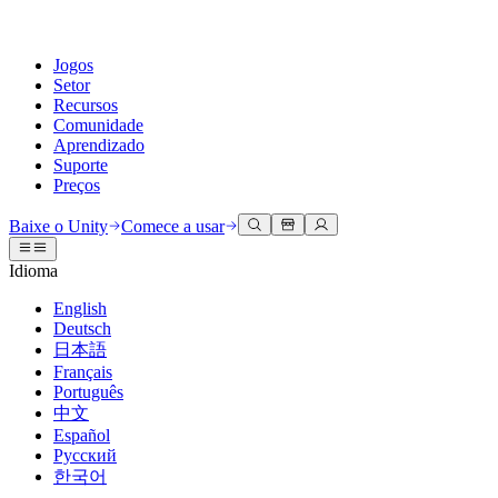
Jogos
Setor
Recursos
Comunidade
Aprendizado
Suporte
Preços
Desenvolva
Casos de uso
Biblioteca técnica
Central da Comunidade
Para todos os níveis
Opções de suporte
Baixe o Unity
Comece a usar
Engine do Unity
Colaboração 3D
Documentação
Discussões
Unity Learn
Obter ajuda
Idioma
Crie jogos 2D e 3D para qualquer plataforma
Construa e revise projetos 3D em tempo real
Domine habilidades do Unity gratuitamente
Ajudando você a ter sucesso com Unity
Manuais do usuário oficiais e referências de API
Discutir, resolver problemas e conectar
English
Colaboração
Treinamento imersivo
Treinamento profissional
Planos de sucesso
Deutsch
Ferramentas de desenvolvedor
Eventos
Colabore e itere rapidamente com sua equipe
Treine em ambientes imersivos
Aprimore sua equipe com treinadores do Unity
Alcance seus objetivos mais rápido com suporte especializado
日本語
Versões de lançamento e rastreador de problemas
Eventos globais e locais
Baixe o Unity
É iniciante no Unity?
Français
Histórias da comunidade
Experiências do cliente
Perguntas frequentes
Português
Roteiro
Planos e preços
Crie experiências interativas em 3D
Conceitos básicos
Respostas para perguntas comuns
中文
Revisar recursos futuros
Made with Unity
Implante
Setores
Inicie seu aprendizado
Español
Mostrando criadores do Unity
Русский
Entre em contato conosco
Glossário
한국어
Multiplataforma
Manufatura
Caminhos Essenciais do Unity
Conecte-se com nossa equipe
Biblioteca de termos técnicos
Transmissões ao vivo