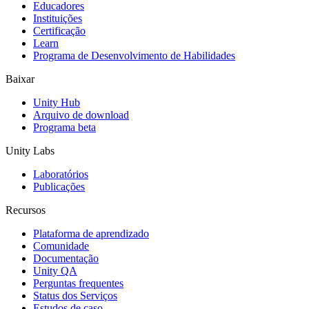
Educadores
Jogos XR
Instituições
Lance jogos XR em várias plataformas
Certificação
Learn
Programa de Desenvolvimento de Habilidades
Jogos com multijogador
Simplifique o desenvolvimento de jogos multiplayer
Baixar
Unity Hub
Arquivo de download
Programa beta
Unity Labs
Laboratórios
Publicações
Recursos
Plataforma de aprendizado
Comunidade
Documentação
Unity QA
Perguntas frequentes
Status dos Serviços
Estudos de caso