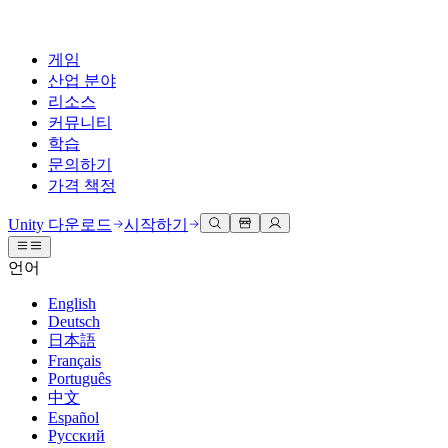
게임
산업 분야
리소스
커뮤니티
학습
문의하기
가격 책정
개발
활용 부문
테크니컬 라이브러리
커뮤니티 허브
모든 레벨 지원
지원 옵션
Unity 다운로드
시작하기
Unity Learn
Unity 엔진
3D 협업
기술 자료
토론
도움 받기
언어
무료로 Unity 기술 마스터
모든 플랫폼 위한 2D 및 3D 게임 제작
실시간 3D 프로젝트 빌드 및 검토
성공을 위한 Unity
공식 유저. '광고 지면'의 타겟 고객 매뉴얼 및 API 레퍼런스
토론, 문제 해결, 소통
English
전문 교육
Deutsch
협업
몰입형 교육
Success 플랜
개발자 툴
이벤트
日本語
Unity 강사와 함께 팀의 역량을 강화하세요
팀과 함께 신속한 협업과 반복 작업을 수행하세요.
몰입도 높은 환경 제작
전문가 지원을 통해 더 빠르게 목표 도달률 달성
릴리스 버전 및 이슈 트래커
글로벌 이벤트 및 현지 이벤트
Français
Unity 처음 사용하시나요
Unity 다운로드
Português
커뮤니티 사례
FAQ
고객 경험
中文
로드맵
시작하기
일반적인 질문에 대한 답변
플랜 및 가격
인터랙티브 3D 경험 제작
Español
Made with Unity
예정된 기능 검토
학습 시작하기
배포
산업 분야
Русский
Unity 크리에이터 소개