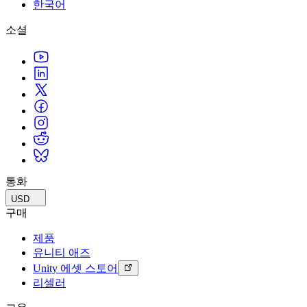
문의하기
한국어
용어집
Unity 필수 학습 길잡이
유니티 팀과 소통하기
멀티플랫폼
제조업
Livestreams
소셜
기술 용어 라이브러리
Unity 사용이 처음이신가요? 여정 시작하기
Unity가 지원하는 25개 이상의 플랫폼을 살펴보세요.
운영 우수성 확보
개발자, 크리에이터, Insider와의 소통
분석 자료
사용법 가이드
LiveOps
리테일
Unity Awards
활용 사례
출시 후 인사이트를 확인하고 라이브 게임을 운영하세요.
실용적인 팁 및 베스트 프랙티스
상점 경험을 온라인 경험으로 전환
전 세계 Unity 크리에이터 축하
실제 성공 사례
성장
교육
자동차
베스트 프랙티스 가이드
사용자 확보
학생용
혁신을 가속화하고 차량 내 경험을 향상시키세요.
전문가 팁
모바일 사용자를 검색하고 Acquire
커리어 시작하기
모든 산업 보기
데모
인앱 결제
교육 담당자 대상 교육
데모, 샘플 및 빌딩 블록
통화
매장 및 D2C 전반에 걸쳐 IAP 관리하세요.
교육 효율 극대화
모든 리소스
USD
새로운 기능
수익화
교육 라이선스
구매
적합한 게임으로 플레이어 연결
교육 기관에 Unity 강력한 기능 도입
제품
블로그
Unity로 광고하세요
Unity로 수익화하세요
유니티 애즈
업데이트, 정보, 기술 팁
활용 부문
자격증
Unity 에셋 스토어
Unity 숙련도를 입증하세요
리셀러
뉴스
모바일 게임
뉴스, 스토리, 보도 센터
Unity로 모바일 히트작을 제작하고 성장시키세요.