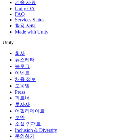
기술 자료
Unity QA
FAQ
Services Status
활용 사례
Made with Unity
Unity
회사
뉴스레터
블로그
이벤트
채용 정보
도움말
Press
파트너
투자자
어필리에이트
보안
소셜 임팩트
Inclusion & Diversity
문의하기