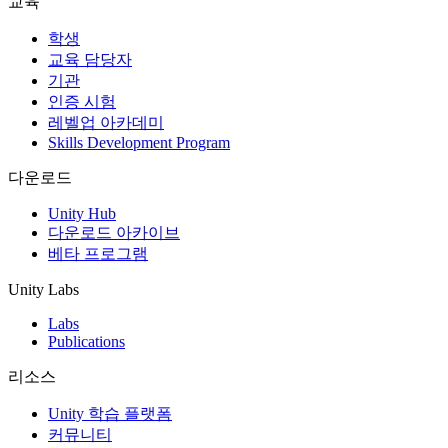
교육
인디 게임
학생
소규모 팀으로 대작 게임을 출시하세요.
교육 담당자
기관
인증 시험
XR 게임
레벨업 아카데미
여러 플랫폼에서 XR 게임을 출시하세요.
Skills Development Program
멀티플레이어 게임
다운로드
멀티플레이어 게임 개발을 간소화하세요.
Unity Hub
다운로드 아카이브
베타 프로그램
Unity Labs
Labs
Publications
리소스
Unity 학습 플랫폼
커뮤니티