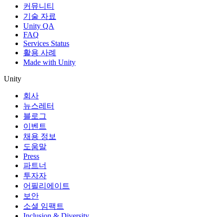
커뮤니티
기술 자료
Unity QA
FAQ
Services Status
활용 사례
Made with Unity
Unity
회사
뉴스레터
블로그
이벤트
채용 정보
도움말
Press
파트너
투자자
어필리에이트
보안
소셜 임팩트
Inclusion & Diversity