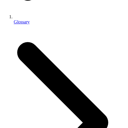
인디 게임
소규모 팀으로 대작 게임을 출시하세요.
Glossary
XR 게임
여러 플랫폼에서 XR 게임을 출시하세요.
멀티플레이어 게임
멀티플레이어 게임 개발을 간소화하세요.