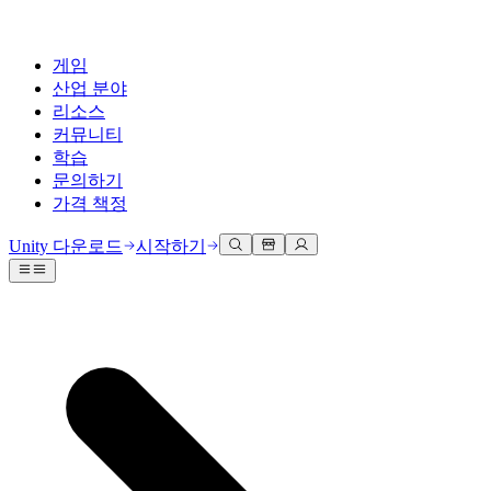
게임
산업 분야
리소스
커뮤니티
학습
문의하기
가격 책정
개발
활용 부문
테크니컬 라이브러리
커뮤니티 허브
모든 레벨 지원
지원 옵션
Unity 다운로드
시작하기
Unity Learn
Unity 엔진
3D 협업
기술 자료
토론
도움 받기
무료로 Unity 기술 마스터
모든 플랫폼 위한 2D 및 3D 게임 제작
실시간 3D 프로젝트 빌드 및 검토
성공을 위한 Unity
공식 유저. '광고 지면'의 타겟 고객 매뉴얼 및 API 레퍼런스
토론, 문제 해결, 소통
전문 교육
협업
몰입형 교육
Success 플랜
개발자 툴
이벤트
Unity 강사와 함께 팀의 역량을 강화하세요
팀과 함께 신속한 협업과 반복 작업을 수행하세요.
몰입도 높은 환경 제작
전문가 지원을 통해 더 빠르게 목표 도달률 달성
릴리스 버전 및 이슈 트래커
글로벌 이벤트 및 현지 이벤트
Unity 처음 사용하시나요
Unity 다운로드
커뮤니티 사례
FAQ
고객 경험
로드맵
시작하기
일반적인 질문에 대한 답변
플랜 및 가격
인터랙티브 3D 경험 제작
Made with Unity
예정된 기능 검토
학습 시작하기
배포
산업 분야
Unity 크리에이터 소개