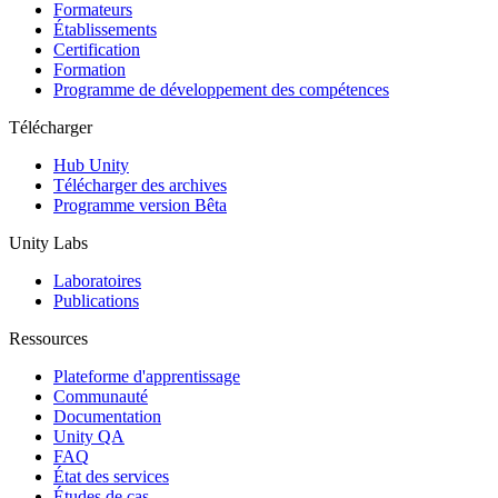
Jeux XR
Formateurs
Lancez des jeux XR sur plusieurs plateformes
Établissements
Certification
Formation
Jeux multijoueur
Programme de développement des compétences
Simplifiez le développement de jeux multijoueurs
Télécharger
Hub Unity
Télécharger des archives
Programme version Bêta
Unity Labs
Laboratoires
Publications
Ressources
Plateforme d'apprentissage
Communauté
Documentation
Unity QA
FAQ
État des services
Études de cas