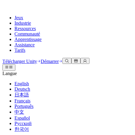
Jeux
Industrie
Ressources
Communauté
Apprentissage
Assistance
Tarifs
Développer
Cas d’utilisation
Bibliothèque technique
Centre communautaire
Pour tous les niveaux
Options d'assistance
Télécharger Unity
Démarrer
Moteur Unity
Collaboration 3D
Documentation
Discussions
Unity Learn
Obtenir de l'aide
Langue
Créez des jeux 2D et 3D pour n'importe quelle plateforme
Construisez et révisez des projets 3D en temps réel
Maîtrisez les compétences Unity gratuitement
Vous aider à réussir avec Unity
Manuels d'utilisation officiels et références API
Discuter, résoudre des problèmes et se connecter
English
Collaboration
Formation immersive
Formation professionnelle
Plans de succès
Deutsch
Outils de développement
Événements
Collaborez et itérez rapidement avec votre équipe
Entraînez-vous dans des environnements immersifs
Améliorez votre équipe avec des formateurs Unity
Atteignez vos objectifs plus rapidement avec un support expert
日本語
Versions de publication et suivi des problèmes
Événements mondiaux et locaux
Télécharger Unity
Vous découvrez Unity ?
Français
Histoires de la communauté
Expériences client
FAQ
Português
Feuille de route
Offres et tarifs
Créez des expériences interactives 3D
Démarrer
Réponses aux questions courantes
中文
Examiner les fonctionnalités à venir
Made with Unity
Déployez
Secteurs
Démarrez votre apprentissage
Español
Mise en avant des créateurs Unity
Русский
Contactez-nous.
Glossaire
한국어
Multiplateforme
Fabrication
Parcours essentiels Unity
Connectez-vous avec notre équipe
Bibliothèque de termes techniques
Diffusions en direct