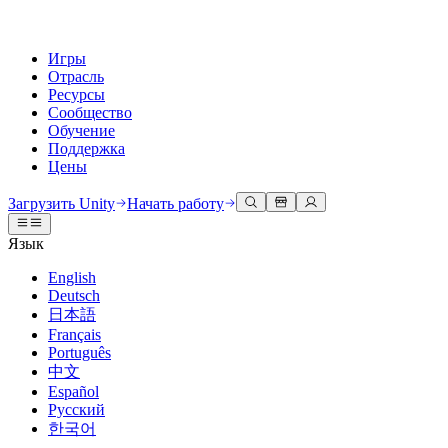
Игры
Отрасль
Ресурсы
Сообщество
Обучение
Поддержка
Цены
Разработка
Примеры использования
Техническая библиотека
Сообщество
Для каждого уровня
Варианты поддержки
Загрузить Unity
Начать работу
Движок Unity
3D сотрудничество
Документация
Обсуждения
Unity Learn
Получить помощь
Язык
Создавайте 2D и 3D игры для любой платформы
Создавайте и просматривайте 3D проекты в реальном времени
Освойте навыки Unity бесплатно
Помогаем вам добиться успеха с Unity
Официальные руководства пользователя и ссылки на API
Обсуждать, решать проблемы и соединяться
English
Совместная работа
Иммерсивное обучение
Профессиональное обучение
Планы успеха
Deutsch
Инструменты для разработчиков
События
Сотрудничайте и быстро вносите изменения с вашей командой
Обучение в иммерсивных средах
Повышайте уровень своей команды с тренерами Unity
Достигайте своих целей быстрее с помощью экспертов
日本語
Версии релизов и трекер проблем
Глобальные и местные события
Загрузить Unity
Не использовали Unity раньше
Français
Истории сообщества
Пользовательские опыты
FAQ
Português
План развития
Тарифы и цены
Создавайте интерактивные 3D опыты
С чего начать
Ответы на часто задаваемые вопросы
中文
Обзор предстоящих функций
Made with Unity
Развертывание
Отрасли
Приступите к обучению
Español
Показ Unity-креаторов
Русский
Связаться с нами
Глоссарий
한국어
Многоплатформенность
Производство
Основные пути Unity
Свяжитесь с нашей командой
Библиотека технических терминов
Прямые трансляции