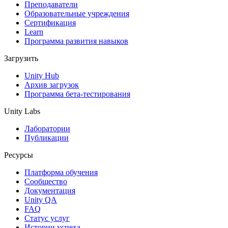
XR-игры
Преподаватели
Запускайте XR-игры на разных платформах
Образовательные учреждения
Сертификация
Learn
Многопользовательские игры
Программа развития навыков
Упрощенное создание многопользовательских игр
Загрузить
Unity Hub
Архив загрузок
Программа бета-тестирования
Unity Labs
Лаборатории
Публикации
Ресурсы
Платформа обучения
Сообщество
Документация
Unity QA
FAQ
Статус услуг
Истории успеха