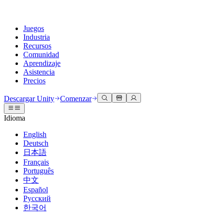
Juegos
Industria
Recursos
Comunidad
Aprendizaje
Asistencia
Precios
Desarrollar
Casos de uso
Biblioteca técnica
Centro de la comunidad
Para todos los niveles
Opciones de soporte
Descargar Unity
Comenzar
Motor de Unity
Colaboración 3D
Documentación
Discusiones
Unity Learn
Obtener ayuda
Idioma
Crea juegos 2D y 3D para cualquier plataforma
Construye y revisa proyectos 3D en tiempo real
Domina las habilidades de Unity de forma gratuita
Ayudándote a tener éxito con Unity
Manuales de usuario oficiales y referencias de API
Discute, resuelve problemas y conéctate
English
Colaboración
Capacitación envolvente
Capacitación profesional
Planes de éxito
Deutsch
Herramientas para desarrolladores
Eventos
Colabora e itera rápidamente con tu equipo
Capacitación en entornos envolventes
Mejora tu equipo con entrenadores de Unity
Alcanza tus metas más rápido con soporte experto
日本語
Versiones de lanzamiento y rastreador de problemas
Eventos globales y locales
Descargar Unity
¿No tienes experiencia con Unity?
Français
Historias de la comunidad
Experiencias del cliente
PREGUNTAS FRECUENTES
Português
Hoja de ruta
Planes y precios
Crea experiencias interactivas en 3D
Primeros pasos
Respuestas a preguntas comunes
中文
Revisar características próximas
Hecho con Unity
Implementar
Industrias
Pon en marcha tu aprendizaje
Español
Presentando a los creadores de Unity
Русский
Contáctanos
Glosario
한국어
Multiplataforma
Fabricación
Rutas esenciales de Unity
Conéctate con nuestro equipo
Biblioteca de términos técnicos
Transmisiones en vivo