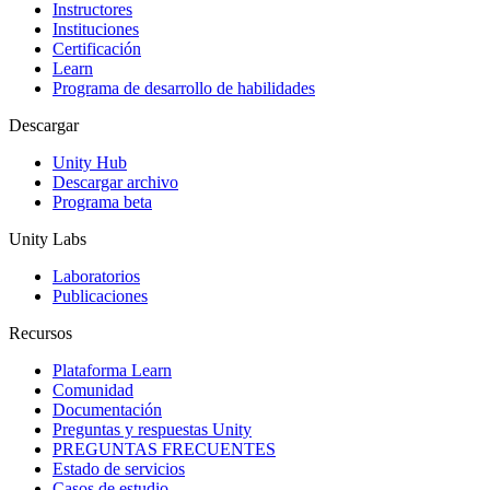
Instructores
Juegos XR
Instituciones
Lanza juegos XR en múltiples plataformas
Certificación
Learn
Programa de desarrollo de habilidades
Juegos multijugador
Simplifica el desarrollo de juegos multijugador
Descargar
Unity Hub
Descargar archivo
Programa beta
Unity Labs
Laboratorios
Publicaciones
Recursos
Plataforma Learn
Comunidad
Documentación
Preguntas y respuestas Unity
PREGUNTAS FRECUENTES
Estado de servicios
Casos de estudio