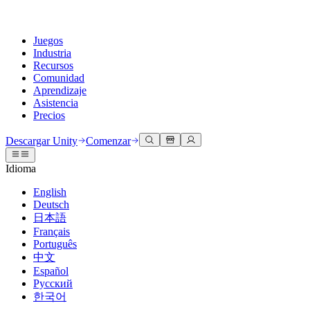
Juegos
Industria
Recursos
Comunidad
Aprendizaje
Asistencia
Precios
Desarrollar
Casos de uso
Biblioteca técnica
Centro de la comunidad
Para todos los niveles
Opciones de soporte
Descargar Unity
Comenzar
Motor de Unity
Colaboración 3D
Documentación
Discusiones
Unity Learn
Obtener ayuda
Idioma
Crea juegos 2D y 3D para cualquier plataforma
Construye y revisa proyectos 3D en tiempo real
Domina las habilidades de Unity de forma gratuita
Ayudándote a tener éxito con Unity
Manuales de usuario oficiales y referencias de API
Discute, resuelve problemas y conéctate
English
Colaboración
Capacitación envolvente
Capacitación profesional
Planes de éxito
Deutsch
Herramientas para desarrolladores
Eventos
Colabora e itera rápidamente con tu equipo
Capacitación en entornos envolventes
Mejora tu equipo con entrenadores de Unity
Alcanza tus metas más rápido con soporte experto
日本語
Versiones de lanzamiento y rastreador de problemas
Eventos globales y locales
Descargar Unity
¿No tienes experiencia con Unity?
Français
Historias de la comunidad
Experiencias del cliente
PREGUNTAS FRECUENTES
Português
Hoja de ruta
Planes y precios
Crea experiencias interactivas en 3D
Primeros pasos
Respuestas a preguntas comunes
中文
Revisar características próximas
Hecho con Unity
Implementar
Industrias
Pon en marcha tu aprendizaje
Español
Presentando a los creadores de Unity
Русский
Contáctanos
Glosario
한국어
Multiplataforma
Fabricación
Rutas esenciales de Unity
Conéctate con nuestro equipo
Biblioteca de términos técnicos
Transmisiones en vivo