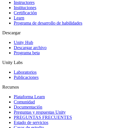
Instructores
Juegos XR
Instituciones
Lanza juegos XR en múltiples plataformas
Certificación
Learn
Programa de desarrollo de habilidades
Juegos multijugador
Simplifica el desarrollo de juegos multijugador
Descargar
Unity Hub
Descargar archivo
Programa beta
Unity Labs
Laboratorios
Publicaciones
Recursos
Plataforma Learn
Comunidad
Documentación
Preguntas y respuestas Unity
PREGUNTAS FRECUENTES
Estado de servicios
Casos de estudio