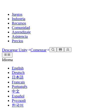
Juegos
Industria
Recursos
Comunidad
Aprendizaje
Asistencia
Precios
Desarrollar
Casos de uso
Biblioteca técnica
Centro de la comunidad
Para todos los niveles
Opciones de soporte
Descargar Unity
Comenzar
Motor de Unity
Colaboración 3D
Documentación
Discusiones
Unity Learn
Obtener ayuda
Idioma
Crea juegos 2D y 3D para cualquier plataforma
Construye y revisa proyectos 3D en tiempo real
Domina las habilidades de Unity de forma gratuita
Ayudándote a tener éxito con Unity
Manuales de usuario oficiales y referencias de API
Discute, resuelve problemas y conéctate
English
Colaboración
Capacitación envolvente
Capacitación profesional
Planes de éxito
Deutsch
Herramientas para desarrolladores
Eventos
Colabora e itera rápidamente con tu equipo
Capacitación en entornos envolventes
Mejora tu equipo con entrenadores de Unity
Alcanza tus metas más rápido con soporte experto
日本語
Versiones de lanzamiento y rastreador de problemas
Eventos globales y locales
Descargar Unity
¿No tienes experiencia con Unity?
Français
Historias de la comunidad
Experiencias del cliente
PREGUNTAS FRECUENTES
Português
Hoja de ruta
Planes y precios
Crea experiencias interactivas en 3D
Primeros pasos
Respuestas a preguntas comunes
中文
Revisar características próximas
Hecho con Unity
Implementar
Industrias
Pon en marcha tu aprendizaje
Español
Presentando a los creadores de Unity
Русский
Contáctanos
Glosario
한국어
Multiplataforma
Fabricación
Rutas esenciales de Unity
Conéctate con nuestro equipo
Biblioteca de términos técnicos
Transmisiones en vivo