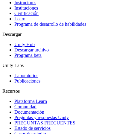
Instructores
Juegos XR
Instituciones
Lanza juegos XR en múltiples plataformas
Certificación
Learn
Programa de desarrollo de habilidades
Juegos multijugador
Simplifica el desarrollo de juegos multijugador
Descargar
Unity Hub
Descargar archivo
Programa beta
Unity Labs
Laboratorios
Publicaciones
Recursos
Plataforma Learn
Comunidad
Documentación
Preguntas y respuestas Unity
PREGUNTAS FRECUENTES
Estado de servicios
Casos de estudio