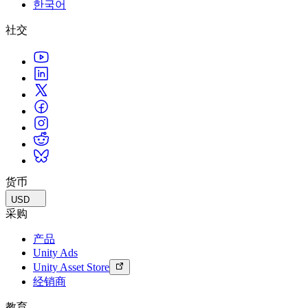
한국어
联系我们
术语表
Unity基础路径
多平台
制造业
与我们的团队联系
直播活动
社交
技术术语库
你是Unity 新手？开始您的旅程
探索 Unity 支持的超过 25 个平台
实现运营卓越
加入开发者、创作者和内部人员
洞察
使用指南
常态化运营
零售
Unity奖项
案例分析
可操作的技巧和最佳实践
游戏上线后的数据洞察与常态化运营
将店内体验转化为在线体验
庆祝全球的Unity创作者
真实成功案例
教育
Grow
汽车
最佳实践指南
用户获取
对于学生
提升创新能力和车内体验
专家提示和技巧
被发现并获取移动用户
开启您的职业生涯
查看所有行业
演示
应用内购
对于教育者
演示、示例和构建模块
货币
管理跨门店和D2C渠道的IAP（应用内购买）
增强您的教学
所有资源
USD
新增功能
商业化
教育资助许可证
采购
将玩家与合适的游戏连接
将Unity的力量带入您的机构
产品
博客
通过 Unity 投放广告
通过 Unity 实现变现
Unity Ads
更新、信息和技术提示
使用案例
认证
Unity Asset Store
证明您的Unity精通
经销商
新闻
移动游戏
新闻、故事和新闻中心
使用 Unity 打造移动端爆款游戏
教育