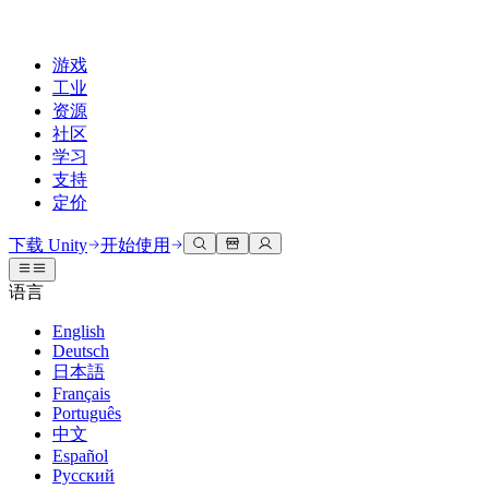
游戏
工业
资源
社区
学习
支持
定价
开发
使用案例
技术库
社区中心
适合每个级别
支持选项
下载 Unity
开始使用
Unity Learn
Unity 引擎
3D协作
文档
讨论
获取帮助
语言
免费掌握Unity技能
为任何平台构建2D和3D游戏
实时构建和审查3D项目
帮助您在Unity中取得成功
官方用户手册和API参考
讨论、解决问题和连接
English
专业培训
Deutsch
协作
沉浸式培训
成功计划
开发者工具
事件
日本語
通过Unity培训师提升您的团队
与团队协作并快速迭代
在沉浸式环境中培训
通过专家支持更快实现目标
发布版本和问题跟踪器
全球和本地活动
Français
Unity新手
下载 Unity
Português
社区故事
客户体验
常见问题解答
中文
路线图
准备开始
计划和定价
创建互动3D体验
常见问题解答
Español
Made with Unity
查看即将推出的功能
开始您的学习
部署
行业
Русский
展示Unity创作者