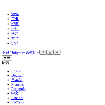
游戏
工业
资源
社区
学习
支持
定价
开发
使用案例
技术库
社区中心
适合每个级别
支持选项
下载 Unity
开始使用
Unity Learn
Unity 引擎
3D协作
文档
讨论
获取帮助
语言
免费掌握Unity技能
为任何平台构建2D和3D游戏
实时构建和审查3D项目
帮助您在Unity中取得成功
官方用户手册和API参考
讨论、解决问题和连接
English
专业培训
Deutsch
协作
沉浸式培训
成功计划
开发者工具
事件
日本語
通过Unity培训师提升您的团队
与团队协作并快速迭代
在沉浸式环境中培训
通过专家支持更快实现目标
发布版本和问题跟踪器
全球和本地活动
Français
Unity新手
下载 Unity
Português
社区故事
客户体验
常见问题解答
中文
路线图
准备开始
计划和定价
创建互动3D体验
常见问题解答
Español
Made with Unity
查看即将推出的功能
开始您的学习
部署
行业
Русский
展示Unity创作者