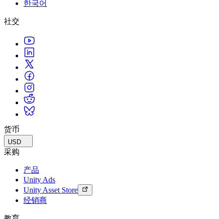
한국어
联系我们
术语表
Unity基础路径
多平台
制造业
与我们的团队联系
直播活动
社交
技术术语库
你是Unity 新手？开始您的旅程
探索 Unity 支持的超过 25 个平台
实现运营卓越
加入开发者、创作者和内部人员
洞察
使用指南
常态化运营
零售
Unity奖项
案例分析
可操作的技巧和最佳实践
游戏上线后的数据洞察与常态化运营
将店内体验转化为在线体验
庆祝全球的Unity创作者
真实成功案例
教育
Grow
汽车
最佳实践指南
用户获取
对于学生
提升创新能力和车内体验
专家提示和技巧
被发现并获取移动用户
开启您的职业生涯
查看所有行业
演示
应用内购
对于教育者
演示、示例和构建模块
货币
管理跨门店和D2C渠道的IAP（应用内购买）
增强您的教学
所有资源
USD
新增功能
商业化
教育资助许可证
采购
将玩家与合适的游戏连接
将Unity的力量带入您的机构
产品
博客
通过 Unity 投放广告
通过 Unity 实现变现
Unity Ads
更新、信息和技术提示
使用案例
认证
Unity Asset Store
证明您的Unity精通
经销商
新闻
移动游戏
新闻、故事和新闻中心
使用 Unity 打造移动端爆款游戏
教育