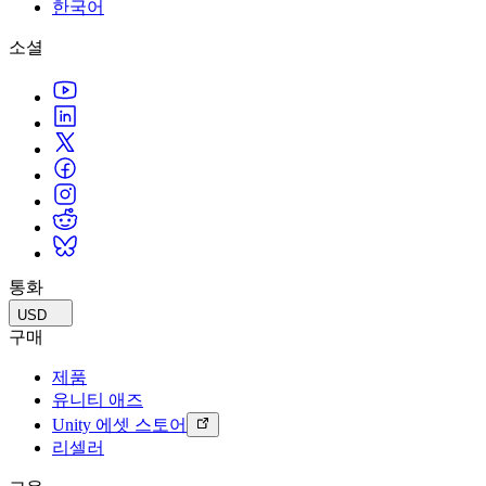
문의하기
한국어
용어집
Unity 필수 학습 길잡이
유니티 팀과 소통하기
멀티플랫폼
제조업
Livestreams
소셜
기술 용어 라이브러리
Unity 사용이 처음이신가요? 여정 시작하기
Unity가 지원하는 25개 이상의 플랫폼을 살펴보세요.
운영 우수성 확보
개발자, 크리에이터, Insider와의 소통
분석 자료
사용법 가이드
LiveOps
리테일
Unity Awards
활용 사례
출시 후 인사이트를 확인하고 라이브 게임을 운영하세요.
실용적인 팁 및 베스트 프랙티스
상점 경험을 온라인 경험으로 전환
전 세계 Unity 크리에이터 축하
실제 성공 사례
성장
교육
자동차
베스트 프랙티스 가이드
사용자 확보
학생용
혁신을 가속화하고 차량 내 경험을 향상시키세요.
전문가 팁
모바일 사용자를 검색하고 Acquire
커리어 시작하기
모든 산업 보기
데모
인앱 결제
교육 담당자 대상 교육
데모, 샘플 및 빌딩 블록
통화
매장 및 D2C 전반에 걸쳐 IAP 관리하세요.
교육 효율 극대화
모든 리소스
USD
새로운 기능
수익화
교육 라이선스
구매
적합한 게임으로 플레이어 연결
교육 기관에 Unity 강력한 기능 도입
제품
블로그
Unity로 광고하세요
Unity로 수익화하세요
유니티 애즈
업데이트, 정보, 기술 팁
활용 부문
자격증
Unity 에셋 스토어
Unity 숙련도를 입증하세요
리셀러
뉴스
모바일 게임
뉴스, 스토리, 보도 센터
Unity로 모바일 히트작을 제작하고 성장시키세요.