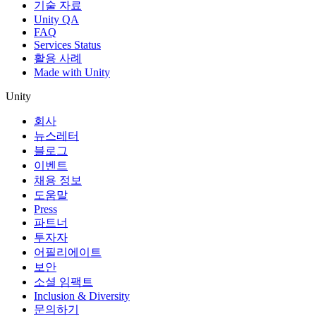
기술 자료
Unity QA
FAQ
Services Status
활용 사례
Made with Unity
Unity
회사
뉴스레터
블로그
이벤트
채용 정보
도움말
Press
파트너
투자자
어필리에이트
보안
소셜 임팩트
Inclusion & Diversity
문의하기