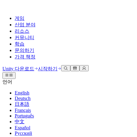
게임
산업 분야
리소스
커뮤니티
학습
문의하기
가격 책정
개발
활용 부문
테크니컬 라이브러리
커뮤니티 허브
모든 레벨 지원
지원 옵션
Unity 다운로드
시작하기
Unity Learn
Unity 엔진
3D 협업
기술 자료
토론
도움 받기
언어
무료로 Unity 기술 마스터
모든 플랫폼 위한 2D 및 3D 게임 제작
실시간 3D 프로젝트 빌드 및 검토
성공을 위한 Unity
공식 유저. '광고 지면'의 타겟 고객 매뉴얼 및 API 레퍼런스
토론, 문제 해결, 소통
English
전문 교육
Deutsch
협업
몰입형 교육
Success 플랜
개발자 툴
이벤트
日本語
Unity 강사와 함께 팀의 역량을 강화하세요
팀과 함께 신속한 협업과 반복 작업을 수행하세요.
몰입도 높은 환경 제작
전문가 지원을 통해 더 빠르게 목표 도달률 달성
릴리스 버전 및 이슈 트래커
글로벌 이벤트 및 현지 이벤트
Français
Unity 처음 사용하시나요
Unity 다운로드
Português
커뮤니티 사례
FAQ
고객 경험
中文
로드맵
시작하기
일반적인 질문에 대한 답변
플랜 및 가격
인터랙티브 3D 경험 제작
Español
Made with Unity
예정된 기능 검토
학습 시작하기
배포
산업 분야
Русский
Unity 크리에이터 소개