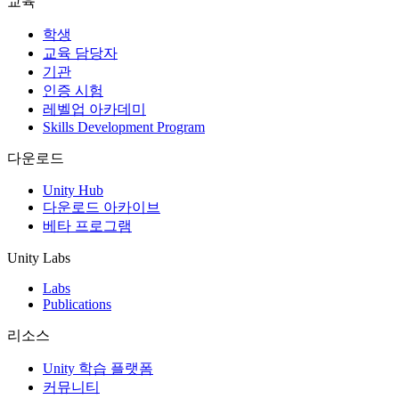
교육
인디 게임
학생
소규모 팀으로 대작 게임을 출시하세요.
교육 담당자
기관
인증 시험
XR 게임
레벨업 아카데미
여러 플랫폼에서 XR 게임을 출시하세요.
Skills Development Program
멀티플레이어 게임
다운로드
멀티플레이어 게임 개발을 간소화하세요.
Unity Hub
다운로드 아카이브
베타 프로그램
Unity Labs
Labs
Publications
리소스
Unity 학습 플랫폼
커뮤니티