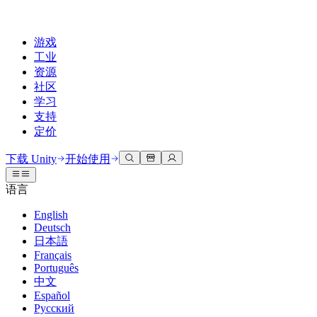
游戏
工业
资源
社区
学习
支持
定价
开发
使用案例
技术库
社区中心
适合每个级别
支持选项
下载 Unity
开始使用
Unity Learn
Unity 引擎
3D协作
文档
讨论
获取帮助
语言
免费掌握Unity技能
为任何平台构建2D和3D游戏
实时构建和审查3D项目
帮助您在Unity中取得成功
官方用户手册和API参考
讨论、解决问题和连接
English
专业培训
Deutsch
协作
沉浸式培训
成功计划
开发者工具
事件
日本語
通过Unity培训师提升您的团队
与团队协作并快速迭代
在沉浸式环境中培训
通过专家支持更快实现目标
发布版本和问题跟踪器
全球和本地活动
Français
Unity新手
下载 Unity
Português
社区故事
客户体验
常见问题解答
中文
路线图
准备开始
计划和定价
创建互动3D体验
常见问题解答
Español
Made with Unity
查看即将推出的功能
开始您的学习
部署
行业
Русский
展示Unity创作者