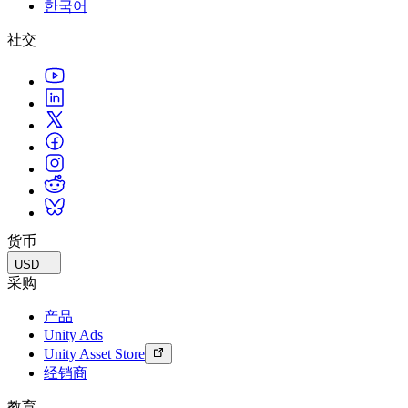
한국어
联系我们
术语表
Unity基础路径
多平台
制造业
与我们的团队联系
直播活动
社交
技术术语库
你是Unity 新手？开始您的旅程
探索 Unity 支持的超过 25 个平台
实现运营卓越
加入开发者、创作者和内部人员
洞察
使用指南
常态化运营
零售
Unity奖项
案例分析
可操作的技巧和最佳实践
游戏上线后的数据洞察与常态化运营
将店内体验转化为在线体验
庆祝全球的Unity创作者
真实成功案例
教育
Grow
汽车
最佳实践指南
用户获取
对于学生
提升创新能力和车内体验
专家提示和技巧
被发现并获取移动用户
开启您的职业生涯
查看所有行业
演示
应用内购
对于教育者
演示、示例和构建模块
货币
管理跨门店和D2C渠道的IAP（应用内购买）
增强您的教学
所有资源
USD
新增功能
商业化
教育资助许可证
采购
将玩家与合适的游戏连接
将Unity的力量带入您的机构
产品
博客
通过 Unity 投放广告
通过 Unity 实现变现
Unity Ads
更新、信息和技术提示
使用案例
认证
Unity Asset Store
证明您的Unity精通
经销商
新闻
移动游戏
新闻、故事和新闻中心
使用 Unity 打造移动端爆款游戏
教育