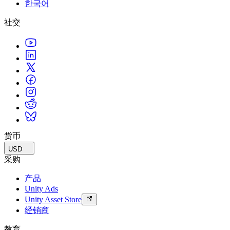
한국어
联系我们
术语表
Unity基础路径
多平台
制造业
与我们的团队联系
直播活动
社交
技术术语库
你是Unity 新手？开始您的旅程
探索 Unity 支持的超过 25 个平台
实现运营卓越
加入开发者、创作者和内部人员
洞察
使用指南
常态化运营
零售
Unity奖项
案例分析
可操作的技巧和最佳实践
游戏上线后的数据洞察与常态化运营
将店内体验转化为在线体验
庆祝全球的Unity创作者
真实成功案例
教育
Grow
汽车
最佳实践指南
用户获取
对于学生
提升创新能力和车内体验
专家提示和技巧
被发现并获取移动用户
开启您的职业生涯
查看所有行业
演示
应用内购
对于教育者
演示、示例和构建模块
货币
管理跨门店和D2C渠道的IAP（应用内购买）
增强您的教学
所有资源
USD
新增功能
商业化
教育资助许可证
采购
将玩家与合适的游戏连接
将Unity的力量带入您的机构
产品
博客
通过 Unity 投放广告
通过 Unity 实现变现
Unity Ads
更新、信息和技术提示
使用案例
认证
Unity Asset Store
证明您的Unity精通
经销商
新闻
移动游戏
新闻、故事和新闻中心
使用 Unity 打造移动端爆款游戏
教育