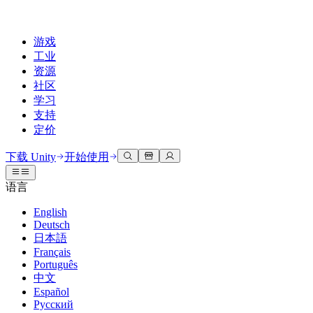
游戏
工业
资源
社区
学习
支持
定价
开发
使用案例
技术库
社区中心
适合每个级别
支持选项
下载 Unity
开始使用
Unity Learn
Unity 引擎
3D协作
文档
讨论
获取帮助
语言
免费掌握Unity技能
为任何平台构建2D和3D游戏
实时构建和审查3D项目
帮助您在Unity中取得成功
官方用户手册和API参考
讨论、解决问题和连接
English
专业培训
Deutsch
协作
沉浸式培训
成功计划
开发者工具
事件
日本語
通过Unity培训师提升您的团队
与团队协作并快速迭代
在沉浸式环境中培训
通过专家支持更快实现目标
发布版本和问题跟踪器
全球和本地活动
Français
Unity新手
下载 Unity
Português
社区故事
客户体验
常见问题解答
中文
路线图
准备开始
计划和定价
创建互动3D体验
常见问题解答
Español
Made with Unity
查看即将推出的功能
开始您的学习
部署
行业
Русский
展示Unity创作者