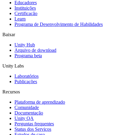
Educadores
Jogos XR
Instituições
Lance jogos XR em várias plataformas
Certificação
Learn
Programa de Desenvolvimento de Habilidades
Jogos com multijogador
Simplifique o desenvolvimento de jogos multiplayer
Baixar
Unity Hub
Arquivo de download
Programa beta
Unity Labs
Laboratórios
Publicações
Recursos
Plataforma de aprendizado
Comunidade
Documentação
Unity QA
Perguntas frequentes
Status dos Serviços
Estudos de caso