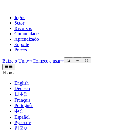
Jogos
Setor
Recursos
Comunidade
Aprendizado
Suporte
Preços
Desenvolva
Casos de uso
Biblioteca técnica
Central da Comunidade
Para todos os níveis
Opções de suporte
Baixe o Unity
Comece a usar
Engine do Unity
Colaboração 3D
Documentação
Discussões
Unity Learn
Obter ajuda
Idioma
Crie jogos 2D e 3D para qualquer plataforma
Construa e revise projetos 3D em tempo real
Domine habilidades do Unity gratuitamente
Ajudando você a ter sucesso com Unity
Manuais do usuário oficiais e referências de API
Discutir, resolver problemas e conectar
English
Colaboração
Treinamento imersivo
Treinamento profissional
Planos de sucesso
Deutsch
Ferramentas de desenvolvedor
Eventos
Colabore e itere rapidamente com sua equipe
Treine em ambientes imersivos
Aprimore sua equipe com treinadores do Unity
Alcance seus objetivos mais rápido com suporte especializado
日本語
Versões de lançamento e rastreador de problemas
Eventos globais e locais
Baixe o Unity
É iniciante no Unity?
Français
Histórias da comunidade
Experiências do cliente
Perguntas frequentes
Português
Roteiro
Planos e preços
Crie experiências interativas em 3D
Conceitos básicos
Respostas para perguntas comuns
中文
Revisar recursos futuros
Made with Unity
Implante
Setores
Inicie seu aprendizado
Español
Mostrando criadores do Unity
Русский
Entre em contato conosco
Glossário
한국어
Multiplataforma
Manufatura
Caminhos Essenciais do Unity
Conecte-se com nossa equipe
Biblioteca de termos técnicos
Transmissões ao vivo