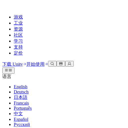
游戏
工业
资源
社区
学习
支持
定价
开发
使用案例
技术库
社区中心
适合每个级别
支持选项
下载 Unity
开始使用
Unity Learn
Unity 引擎
3D协作
文档
讨论
获取帮助
语言
免费掌握Unity技能
为任何平台构建2D和3D游戏
实时构建和审查3D项目
帮助您在Unity中取得成功
官方用户手册和API参考
讨论、解决问题和连接
English
专业培训
Deutsch
协作
沉浸式培训
成功计划
开发者工具
事件
日本語
通过Unity培训师提升您的团队
与团队协作并快速迭代
在沉浸式环境中培训
通过专家支持更快实现目标
发布版本和问题跟踪器
全球和本地活动
Français
Unity新手
下载 Unity
Português
社区故事
客户体验
常见问题解答
中文
路线图
准备开始
计划和定价
创建互动3D体验
常见问题解答
Español
Made with Unity
查看即将推出的功能
开始您的学习
部署
行业
Русский
展示Unity创作者