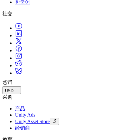
한국어
联系我们
术语表
Unity基础路径
多平台
制造业
与我们的团队联系
直播活动
社交
技术术语库
你是Unity 新手？开始您的旅程
探索 Unity 支持的超过 25 个平台
实现运营卓越
加入开发者、创作者和内部人员
洞察
使用指南
常态化运营
零售
Unity奖项
案例分析
可操作的技巧和最佳实践
游戏上线后的数据洞察与常态化运营
将店内体验转化为在线体验
庆祝全球的Unity创作者
真实成功案例
教育
Grow
汽车
最佳实践指南
用户获取
对于学生
提升创新能力和车内体验
专家提示和技巧
被发现并获取移动用户
开启您的职业生涯
查看所有行业
演示
应用内购
对于教育者
演示、示例和构建模块
货币
管理跨门店和D2C渠道的IAP（应用内购买）
增强您的教学
所有资源
USD
新增功能
商业化
教育资助许可证
采购
将玩家与合适的游戏连接
将Unity的力量带入您的机构
产品
博客
通过 Unity 投放广告
通过 Unity 实现变现
Unity Ads
更新、信息和技术提示
使用案例
认证
Unity Asset Store
证明您的Unity精通
经销商
新闻
移动游戏
新闻、故事和新闻中心
使用 Unity 打造移动端爆款游戏
教育