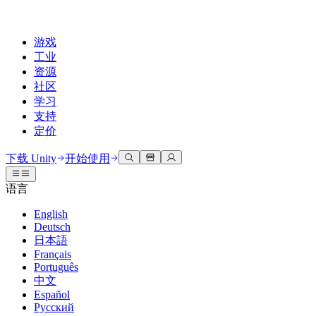
游戏
工业
资源
社区
学习
支持
定价
开发
使用案例
技术库
社区中心
适合每个级别
支持选项
下载 Unity
开始使用
Unity Learn
Unity 引擎
3D协作
文档
讨论
获取帮助
语言
免费掌握Unity技能
为任何平台构建2D和3D游戏
实时构建和审查3D项目
帮助您在Unity中取得成功
官方用户手册和API参考
讨论、解决问题和连接
English
专业培训
Deutsch
协作
沉浸式培训
成功计划
开发者工具
事件
日本語
通过Unity培训师提升您的团队
与团队协作并快速迭代
在沉浸式环境中培训
通过专家支持更快实现目标
发布版本和问题跟踪器
全球和本地活动
Français
Unity新手
下载 Unity
Português
社区故事
客户体验
常见问题解答
中文
路线图
准备开始
计划和定价
创建互动3D体验
常见问题解答
Español
Made with Unity
查看即将推出的功能
开始您的学习
部署
行业
Русский
展示Unity创作者