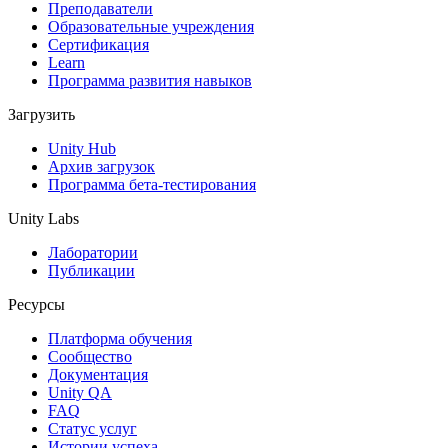
Выпускайте большие игры с небольшими командами
Преподаватели
Образовательные учреждения
XR-игры
Сертификация
Запускайте XR-игры на разных платформах
Learn
Программа развития навыков
Многопользовательские игры
Загрузить
Упрощенное создание многопользовательских игр
Unity Hub
Архив загрузок
Программа бета-тестирования
Unity Labs
Лаборатории
Публикации
Ресурсы
Платформа обучения
Сообщество
Документация
Unity QA
FAQ
Статус услуг
Истории успеха