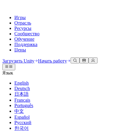
Игры
Отрасль
Ресурсы
Сообщество
Обучение
Поддержка
Цены
Разработка
Примеры использования
Техническая библиотека
Сообщество
Для каждого уровня
Варианты поддержки
Загрузить Unity
Начать работу
Движок Unity
3D сотрудничество
Документация
Обсуждения
Unity Learn
Получить помощь
Язык
Создавайте 2D и 3D игры для любой платформы
Создавайте и просматривайте 3D проекты в реальном времени
Освойте навыки Unity бесплатно
Помогаем вам добиться успеха с Unity
Официальные руководства пользователя и ссылки на API
Обсуждать, решать проблемы и соединяться
English
Совместная работа
Иммерсивное обучение
Профессиональное обучение
Планы успеха
Deutsch
Инструменты для разработчиков
События
Сотрудничайте и быстро вносите изменения с вашей командой
Обучение в иммерсивных средах
Повышайте уровень своей команды с тренерами Unity
Достигайте своих целей быстрее с помощью экспертов
日本語
Версии релизов и трекер проблем
Глобальные и местные события
Загрузить Unity
Не использовали Unity раньше
Français
Истории сообщества
Пользовательские опыты
FAQ
Português
План развития
Тарифы и цены
Создавайте интерактивные 3D опыты
С чего начать
Ответы на часто задаваемые вопросы
中文
Обзор предстоящих функций
Made with Unity
Развертывание
Отрасли
Приступите к обучению
Español
Показ Unity-креаторов
Русский
Связаться с нами
Глоссарий
한국어
Многоплатформенность
Производство
Основные пути Unity
Свяжитесь с нашей командой
Библиотека технических терминов
Прямые трансляции