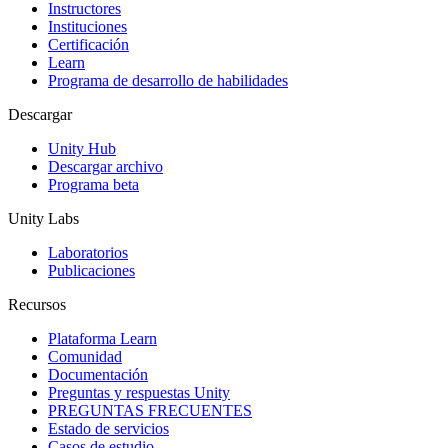
Instructores
Juegos XR
Instituciones
Lanza juegos XR en múltiples plataformas
Certificación
Learn
Programa de desarrollo de habilidades
Juegos multijugador
Simplifica el desarrollo de juegos multijugador
Descargar
Unity Hub
Descargar archivo
Programa beta
Unity Labs
Laboratorios
Publicaciones
Recursos
Plataforma Learn
Comunidad
Documentación
Preguntas y respuestas Unity
PREGUNTAS FRECUENTES
Estado de servicios
Casos de estudio