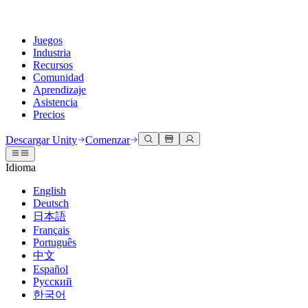
Juegos
Industria
Recursos
Comunidad
Aprendizaje
Asistencia
Precios
Desarrollar
Casos de uso
Biblioteca técnica
Centro de la comunidad
Para todos los niveles
Opciones de soporte
Descargar Unity
Comenzar
Motor de Unity
Colaboración 3D
Documentación
Discusiones
Unity Learn
Obtener ayuda
Idioma
Crea juegos 2D y 3D para cualquier plataforma
Construye y revisa proyectos 3D en tiempo real
Domina las habilidades de Unity de forma gratuita
Ayudándote a tener éxito con Unity
Manuales de usuario oficiales y referencias de API
Discute, resuelve problemas y conéctate
English
Colaboración
Capacitación envolvente
Capacitación profesional
Planes de éxito
Deutsch
Herramientas para desarrolladores
Eventos
Colabora e itera rápidamente con tu equipo
Capacitación en entornos envolventes
Mejora tu equipo con entrenadores de Unity
Alcanza tus metas más rápido con soporte experto
日本語
Versiones de lanzamiento y rastreador de problemas
Eventos globales y locales
Descargar Unity
¿No tienes experiencia con Unity?
Français
Historias de la comunidad
Experiencias del cliente
PREGUNTAS FRECUENTES
Português
Hoja de ruta
Planes y precios
Crea experiencias interactivas en 3D
Primeros pasos
Respuestas a preguntas comunes
中文
Revisar características próximas
Hecho con Unity
Implementar
Industrias
Pon en marcha tu aprendizaje
Español
Presentando a los creadores de Unity
Русский
Contáctanos
Glosario
한국어
Multiplataforma
Fabricación
Rutas esenciales de Unity
Conéctate con nuestro equipo
Biblioteca de términos técnicos
Transmisiones en vivo