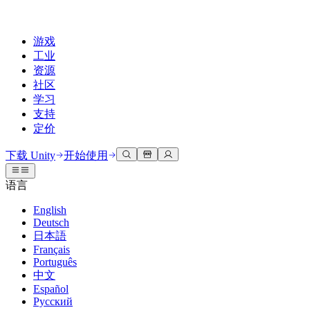
游戏
工业
资源
社区
学习
支持
定价
开发
使用案例
技术库
社区中心
适合每个级别
支持选项
下载 Unity
开始使用
Unity Learn
Unity 引擎
3D协作
文档
讨论
获取帮助
语言
免费掌握Unity技能
为任何平台构建2D和3D游戏
实时构建和审查3D项目
帮助您在Unity中取得成功
官方用户手册和API参考
讨论、解决问题和连接
English
专业培训
Deutsch
协作
沉浸式培训
成功计划
开发者工具
事件
日本語
通过Unity培训师提升您的团队
与团队协作并快速迭代
在沉浸式环境中培训
通过专家支持更快实现目标
发布版本和问题跟踪器
全球和本地活动
Français
Unity新手
下载 Unity
Português
社区故事
客户体验
常见问题解答
中文
路线图
准备开始
计划和定价
创建互动3D体验
常见问题解答
Español
Made with Unity
查看即将推出的功能
开始您的学习
部署
行业
Русский
展示Unity创作者