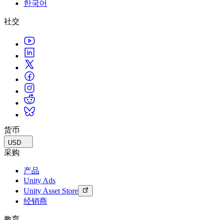
한국어
联系我们
术语表
Unity基础路径
多平台
制造业
与我们的团队联系
直播活动
社交
技术术语库
你是Unity 新手？开始您的旅程
探索 Unity 支持的超过 25 个平台
实现运营卓越
加入开发者、创作者和内部人员
洞察
使用指南
常态化运营
零售
Unity奖项
案例分析
可操作的技巧和最佳实践
游戏上线后的数据洞察与常态化运营
将店内体验转化为在线体验
庆祝全球的Unity创作者
真实成功案例
教育
Grow
汽车
最佳实践指南
用户获取
对于学生
提升创新能力和车内体验
专家提示和技巧
被发现并获取移动用户
开启您的职业生涯
查看所有行业
演示
应用内购
对于教育者
演示、示例和构建模块
货币
管理跨门店和D2C渠道的IAP（应用内购买）
增强您的教学
所有资源
USD
新增功能
商业化
教育资助许可证
采购
将玩家与合适的游戏连接
将Unity的力量带入您的机构
产品
博客
通过 Unity 投放广告
通过 Unity 实现变现
Unity Ads
更新、信息和技术提示
使用案例
认证
Unity Asset Store
证明您的Unity精通
经销商
新闻
移动游戏
新闻、故事和新闻中心
使用 Unity 打造移动端爆款游戏
教育