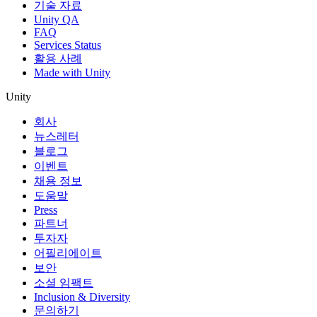
기술 자료
Unity QA
FAQ
Services Status
활용 사례
Made with Unity
Unity
회사
뉴스레터
블로그
이벤트
채용 정보
도움말
Press
파트너
투자자
어필리에이트
보안
소셜 임팩트
Inclusion & Diversity
문의하기