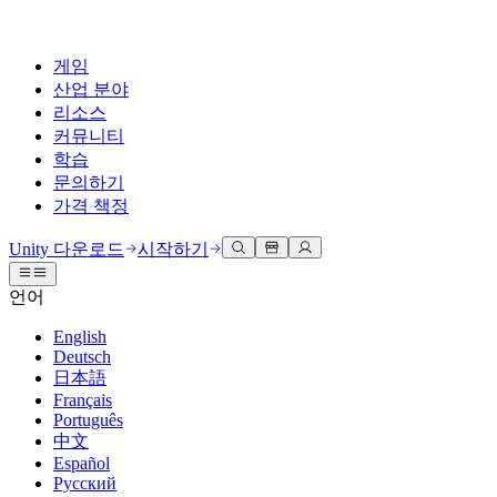
게임
산업 분야
리소스
커뮤니티
학습
문의하기
가격 책정
개발
활용 부문
테크니컬 라이브러리
커뮤니티 허브
모든 레벨 지원
지원 옵션
Unity 다운로드
시작하기
Unity Learn
Unity 엔진
3D 협업
기술 자료
토론
도움 받기
언어
무료로 Unity 기술 마스터
모든 플랫폼 위한 2D 및 3D 게임 제작
실시간 3D 프로젝트 빌드 및 검토
성공을 위한 Unity
공식 유저. '광고 지면'의 타겟 고객 매뉴얼 및 API 레퍼런스
토론, 문제 해결, 소통
English
전문 교육
Deutsch
협업
몰입형 교육
Success 플랜
개발자 툴
이벤트
日本語
Unity 강사와 함께 팀의 역량을 강화하세요
팀과 함께 신속한 협업과 반복 작업을 수행하세요.
몰입도 높은 환경 제작
전문가 지원을 통해 더 빠르게 목표 도달률 달성
릴리스 버전 및 이슈 트래커
글로벌 이벤트 및 현지 이벤트
Français
Unity 처음 사용하시나요
Unity 다운로드
Português
커뮤니티 사례
FAQ
고객 경험
中文
로드맵
시작하기
일반적인 질문에 대한 답변
플랜 및 가격
인터랙티브 3D 경험 제작
Español
Made with Unity
예정된 기능 검토
학습 시작하기
배포
산업 분야
Русский
Unity 크리에이터 소개