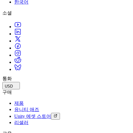
문의하기
한국어
용어집
Unity 필수 학습 길잡이
유니티 팀과 소통하기
멀티플랫폼
제조업
Livestreams
소셜
기술 용어 라이브러리
Unity 사용이 처음이신가요? 여정 시작하기
Unity가 지원하는 25개 이상의 플랫폼을 살펴보세요.
운영 우수성 확보
개발자, 크리에이터, Insider와의 소통
분석 자료
사용법 가이드
LiveOps
리테일
Unity Awards
활용 사례
출시 후 인사이트를 확인하고 라이브 게임을 운영하세요.
실용적인 팁 및 베스트 프랙티스
상점 경험을 온라인 경험으로 전환
전 세계 Unity 크리에이터 축하
실제 성공 사례
성장
교육
자동차
베스트 프랙티스 가이드
사용자 확보
학생용
혁신을 가속화하고 차량 내 경험을 향상시키세요.
전문가 팁
모바일 사용자를 검색하고 Acquire
커리어 시작하기
모든 산업 보기
데모
인앱 결제
교육 담당자 대상 교육
데모, 샘플 및 빌딩 블록
통화
매장 및 D2C 전반에 걸쳐 IAP 관리하세요.
교육 효율 극대화
모든 리소스
USD
새로운 기능
수익화
교육 라이선스
구매
적합한 게임으로 플레이어 연결
교육 기관에 Unity 강력한 기능 도입
제품
블로그
Unity로 광고하세요
Unity로 수익화하세요
유니티 애즈
업데이트, 정보, 기술 팁
활용 부문
자격증
Unity 에셋 스토어
Unity 숙련도를 입증하세요
리셀러
뉴스
모바일 게임
뉴스, 스토리, 보도 센터
Unity로 모바일 히트작을 제작하고 성장시키세요.