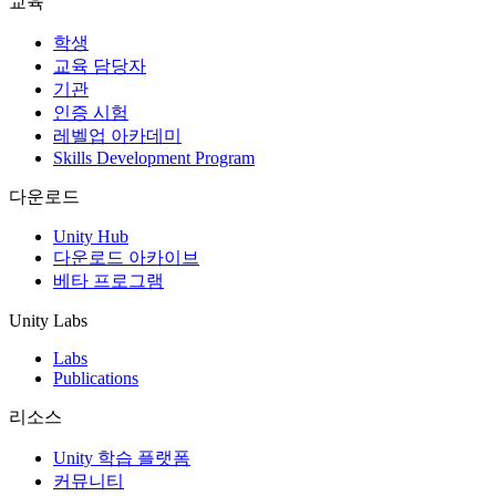
교육
인디 게임
학생
소규모 팀으로 대작 게임을 출시하세요.
교육 담당자
기관
인증 시험
XR 게임
레벨업 아카데미
여러 플랫폼에서 XR 게임을 출시하세요.
Skills Development Program
멀티플레이어 게임
다운로드
멀티플레이어 게임 개발을 간소화하세요.
Unity Hub
다운로드 아카이브
베타 프로그램
Unity Labs
Labs
Publications
리소스
Unity 학습 플랫폼
커뮤니티