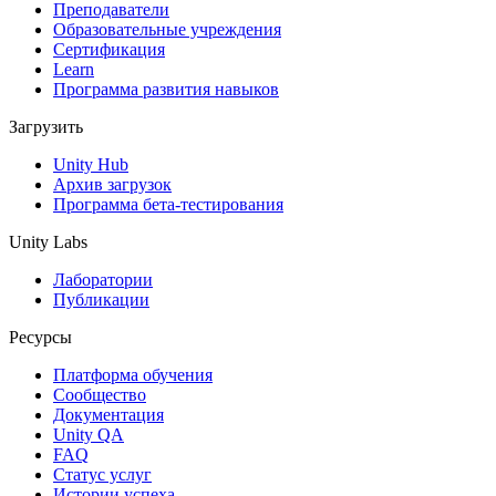
XR-игры
Преподаватели
Запускайте XR-игры на разных платформах
Образовательные учреждения
Сертификация
Learn
Многопользовательские игры
Программа развития навыков
Упрощенное создание многопользовательских игр
Загрузить
Unity Hub
Архив загрузок
Программа бета-тестирования
Unity Labs
Лаборатории
Публикации
Ресурсы
Платформа обучения
Сообщество
Документация
Unity QA
FAQ
Статус услуг
Истории успеха