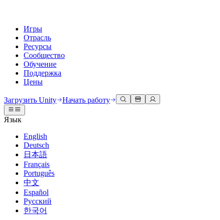
Игры
Отрасль
Ресурсы
Сообщество
Обучение
Поддержка
Цены
Разработка
Примеры использования
Техническая библиотека
Сообщество
Для каждого уровня
Варианты поддержки
Загрузить Unity
Начать работу
Движок Unity
3D сотрудничество
Документация
Обсуждения
Unity Learn
Получить помощь
Язык
Создавайте 2D и 3D игры для любой платформы
Создавайте и просматривайте 3D проекты в реальном времени
Освойте навыки Unity бесплатно
Помогаем вам добиться успеха с Unity
Официальные руководства пользователя и ссылки на API
Обсуждать, решать проблемы и соединяться
English
Совместная работа
Иммерсивное обучение
Профессиональное обучение
Планы успеха
Deutsch
Инструменты для разработчиков
События
Сотрудничайте и быстро вносите изменения с вашей командой
Обучение в иммерсивных средах
Повышайте уровень своей команды с тренерами Unity
Достигайте своих целей быстрее с помощью экспертов
日本語
Версии релизов и трекер проблем
Глобальные и местные события
Загрузить Unity
Не использовали Unity раньше
Français
Истории сообщества
Пользовательские опыты
FAQ
Português
План развития
Тарифы и цены
Создавайте интерактивные 3D опыты
С чего начать
Ответы на часто задаваемые вопросы
中文
Обзор предстоящих функций
Made with Unity
Развертывание
Отрасли
Приступите к обучению
Español
Показ Unity-креаторов
Русский
Связаться с нами
Глоссарий
한국어
Многоплатформенность
Производство
Основные пути Unity
Свяжитесь с нашей командой
Библиотека технических терминов
Прямые трансляции