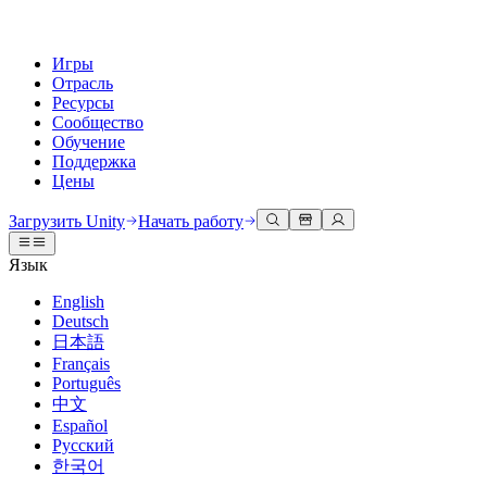
Игры
Отрасль
Ресурсы
Сообщество
Обучение
Поддержка
Цены
Разработка
Примеры использования
Техническая библиотека
Сообщество
Для каждого уровня
Варианты поддержки
Загрузить Unity
Начать работу
Движок Unity
3D сотрудничество
Документация
Обсуждения
Unity Learn
Получить помощь
Язык
Создавайте 2D и 3D игры для любой платформы
Создавайте и просматривайте 3D проекты в реальном времени
Освойте навыки Unity бесплатно
Помогаем вам добиться успеха с Unity
Официальные руководства пользователя и ссылки на API
Обсуждать, решать проблемы и соединяться
English
Совместная работа
Иммерсивное обучение
Профессиональное обучение
Планы успеха
Deutsch
Инструменты для разработчиков
События
Сотрудничайте и быстро вносите изменения с вашей командой
Обучение в иммерсивных средах
Повышайте уровень своей команды с тренерами Unity
Достигайте своих целей быстрее с помощью экспертов
日本語
Версии релизов и трекер проблем
Глобальные и местные события
Загрузить Unity
Не использовали Unity раньше
Français
Истории сообщества
Пользовательские опыты
FAQ
Português
План развития
Тарифы и цены
Создавайте интерактивные 3D опыты
С чего начать
Ответы на часто задаваемые вопросы
中文
Обзор предстоящих функций
Made with Unity
Развертывание
Отрасли
Приступите к обучению
Español
Показ Unity-креаторов
Русский
Связаться с нами
Глоссарий
한국어
Многоплатформенность
Производство
Основные пути Unity
Свяжитесь с нашей командой
Библиотека технических терминов
Прямые трансляции