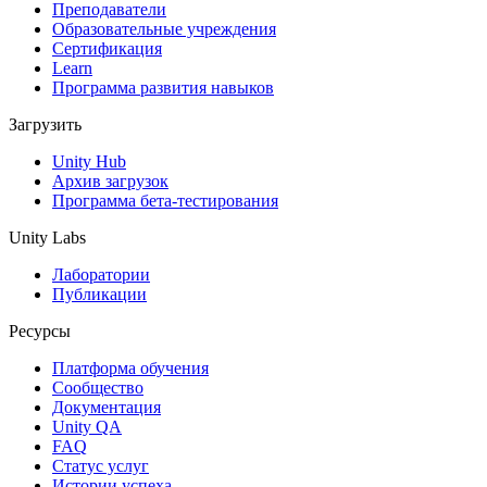
Выпускайте большие игры с небольшими командами
Преподаватели
Образовательные учреждения
XR-игры
Сертификация
Запускайте XR-игры на разных платформах
Learn
Программа развития навыков
Многопользовательские игры
Загрузить
Упрощенное создание многопользовательских игр
Unity Hub
Архив загрузок
Программа бета-тестирования
Unity Labs
Лаборатории
Публикации
Ресурсы
Платформа обучения
Сообщество
Документация
Unity QA
FAQ
Статус услуг
Истории успеха