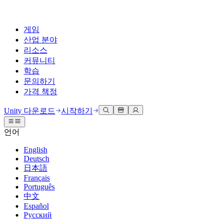
게임
산업 분야
리소스
커뮤니티
학습
문의하기
가격 책정
개발
활용 부문
테크니컬 라이브러리
커뮤니티 허브
모든 레벨 지원
지원 옵션
Unity 다운로드
시작하기
Unity Learn
Unity 엔진
3D 협업
기술 자료
토론
도움 받기
언어
무료로 Unity 기술 마스터
모든 플랫폼 위한 2D 및 3D 게임 제작
실시간 3D 프로젝트 빌드 및 검토
성공을 위한 Unity
공식 유저. '광고 지면'의 타겟 고객 매뉴얼 및 API 레퍼런스
토론, 문제 해결, 소통
English
전문 교육
Deutsch
협업
몰입형 교육
Success 플랜
개발자 툴
이벤트
日本語
Unity 강사와 함께 팀의 역량을 강화하세요
팀과 함께 신속한 협업과 반복 작업을 수행하세요.
몰입도 높은 환경 제작
전문가 지원을 통해 더 빠르게 목표 도달률 달성
릴리스 버전 및 이슈 트래커
글로벌 이벤트 및 현지 이벤트
Français
Unity 처음 사용하시나요
Unity 다운로드
Português
커뮤니티 사례
FAQ
고객 경험
中文
로드맵
시작하기
일반적인 질문에 대한 답변
플랜 및 가격
인터랙티브 3D 경험 제작
Español
Made with Unity
예정된 기능 검토
학습 시작하기
배포
산업 분야
Русский
Unity 크리에이터 소개