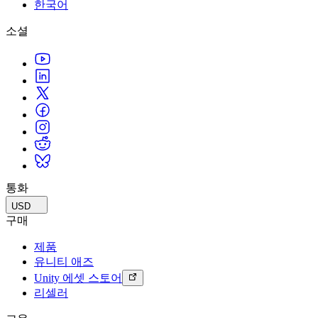
문의하기
한국어
용어집
Unity 필수 학습 길잡이
유니티 팀과 소통하기
멀티플랫폼
제조업
Livestreams
소셜
기술 용어 라이브러리
Unity 사용이 처음이신가요? 여정 시작하기
Unity가 지원하는 25개 이상의 플랫폼을 살펴보세요.
운영 우수성 확보
개발자, 크리에이터, Insider와의 소통
분석 자료
사용법 가이드
LiveOps
리테일
Unity Awards
활용 사례
출시 후 인사이트를 확인하고 라이브 게임을 운영하세요.
실용적인 팁 및 베스트 프랙티스
상점 경험을 온라인 경험으로 전환
전 세계 Unity 크리에이터 축하
실제 성공 사례
성장
교육
자동차
베스트 프랙티스 가이드
사용자 확보
학생용
혁신을 가속화하고 차량 내 경험을 향상시키세요.
전문가 팁
모바일 사용자를 검색하고 Acquire
커리어 시작하기
모든 산업 보기
데모
인앱 결제
교육 담당자 대상 교육
데모, 샘플 및 빌딩 블록
통화
매장 및 D2C 전반에 걸쳐 IAP 관리하세요.
교육 효율 극대화
모든 리소스
USD
새로운 기능
수익화
교육 라이선스
구매
적합한 게임으로 플레이어 연결
교육 기관에 Unity 강력한 기능 도입
제품
블로그
Unity로 광고하세요
Unity로 수익화하세요
유니티 애즈
업데이트, 정보, 기술 팁
활용 부문
자격증
Unity 에셋 스토어
Unity 숙련도를 입증하세요
리셀러
뉴스
모바일 게임
뉴스, 스토리, 보도 센터
Unity로 모바일 히트작을 제작하고 성장시키세요.