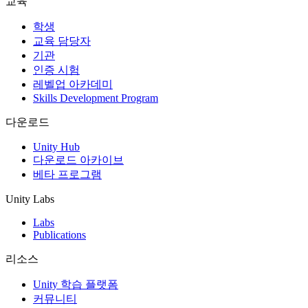
교육
인디 게임
학생
소규모 팀으로 대작 게임을 출시하세요.
교육 담당자
기관
인증 시험
XR 게임
레벨업 아카데미
여러 플랫폼에서 XR 게임을 출시하세요.
Skills Development Program
멀티플레이어 게임
다운로드
멀티플레이어 게임 개발을 간소화하세요.
Unity Hub
다운로드 아카이브
베타 프로그램
Unity Labs
Labs
Publications
리소스
Unity 학습 플랫폼
커뮤니티