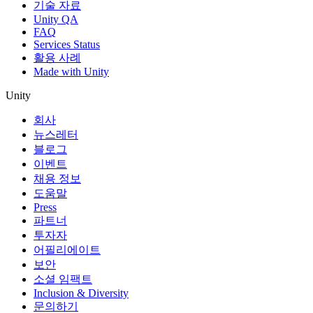
기술 자료
Unity QA
FAQ
Services Status
활용 사례
Made with Unity
Unity
회사
뉴스레터
블로그
이벤트
채용 정보
도움말
Press
파트너
투자자
어필리에이트
보안
소셜 임팩트
Inclusion & Diversity
문의하기