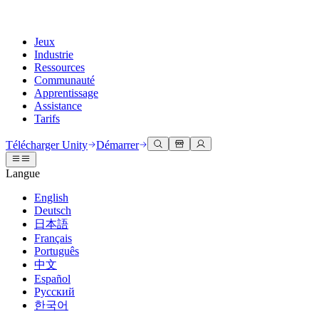
Jeux
Industrie
Ressources
Communauté
Apprentissage
Assistance
Tarifs
Développer
Cas d’utilisation
Bibliothèque technique
Centre communautaire
Pour tous les niveaux
Options d'assistance
Télécharger Unity
Démarrer
Moteur Unity
Collaboration 3D
Documentation
Discussions
Unity Learn
Obtenir de l'aide
Langue
Créez des jeux 2D et 3D pour n'importe quelle plateforme
Construisez et révisez des projets 3D en temps réel
Maîtrisez les compétences Unity gratuitement
Vous aider à réussir avec Unity
Manuels d'utilisation officiels et références API
Discuter, résoudre des problèmes et se connecter
English
Collaboration
Formation immersive
Formation professionnelle
Plans de succès
Deutsch
Outils de développement
Événements
Collaborez et itérez rapidement avec votre équipe
Entraînez-vous dans des environnements immersifs
Améliorez votre équipe avec des formateurs Unity
Atteignez vos objectifs plus rapidement avec un support expert
日本語
Versions de publication et suivi des problèmes
Événements mondiaux et locaux
Télécharger Unity
Vous découvrez Unity ?
Français
Histoires de la communauté
Expériences client
FAQ
Português
Feuille de route
Offres et tarifs
Créez des expériences interactives 3D
Démarrer
Réponses aux questions courantes
中文
Examiner les fonctionnalités à venir
Made with Unity
Déployez
Secteurs
Démarrez votre apprentissage
Español
Mise en avant des créateurs Unity
Русский
Contactez-nous.
Glossaire
한국어
Multiplateforme
Fabrication
Parcours essentiels Unity
Connectez-vous avec notre équipe
Bibliothèque de termes techniques
Diffusions en direct