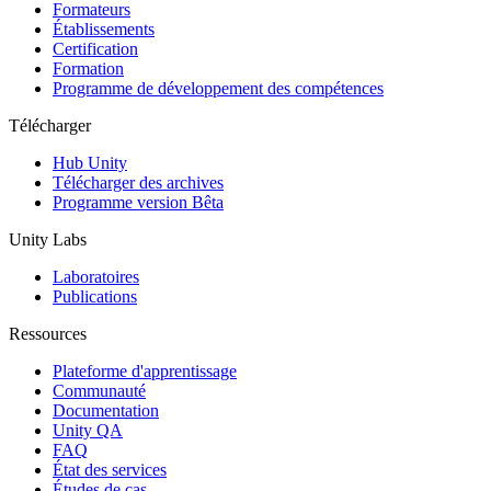
Jeux XR
Formateurs
Lancez des jeux XR sur plusieurs plateformes
Établissements
Certification
Formation
Jeux multijoueur
Programme de développement des compétences
Simplifiez le développement de jeux multijoueurs
Télécharger
Hub Unity
Télécharger des archives
Programme version Bêta
Unity Labs
Laboratoires
Publications
Ressources
Plateforme d'apprentissage
Communauté
Documentation
Unity QA
FAQ
État des services
Études de cas