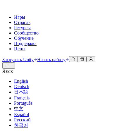
Игры
Отрасль
Ресурсы
Сообщество
Обучение
Поддержка
Цены
Разработка
Примеры использования
Техническая библиотека
Сообщество
Для каждого уровня
Варианты поддержки
Загрузить Unity
Начать работу
Движок Unity
3D сотрудничество
Документация
Обсуждения
Unity Learn
Получить помощь
Язык
Создавайте 2D и 3D игры для любой платформы
Создавайте и просматривайте 3D проекты в реальном времени
Освойте навыки Unity бесплатно
Помогаем вам добиться успеха с Unity
Официальные руководства пользователя и ссылки на API
Обсуждать, решать проблемы и соединяться
English
Совместная работа
Иммерсивное обучение
Профессиональное обучение
Планы успеха
Deutsch
Инструменты для разработчиков
События
Сотрудничайте и быстро вносите изменения с вашей командой
Обучение в иммерсивных средах
Повышайте уровень своей команды с тренерами Unity
Достигайте своих целей быстрее с помощью экспертов
日本語
Версии релизов и трекер проблем
Глобальные и местные события
Загрузить Unity
Не использовали Unity раньше
Français
Истории сообщества
Пользовательские опыты
FAQ
Português
План развития
Тарифы и цены
Создавайте интерактивные 3D опыты
С чего начать
Ответы на часто задаваемые вопросы
中文
Обзор предстоящих функций
Made with Unity
Развертывание
Отрасли
Приступите к обучению
Español
Показ Unity-креаторов
Русский
Связаться с нами
Глоссарий
한국어
Многоплатформенность
Производство
Основные пути Unity
Свяжитесь с нашей командой
Библиотека технических терминов
Прямые трансляции