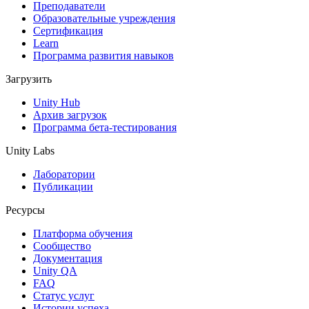
Выпускайте большие игры с небольшими командами
Преподаватели
Образовательные учреждения
XR-игры
Сертификация
Запускайте XR-игры на разных платформах
Learn
Программа развития навыков
Многопользовательские игры
Загрузить
Упрощенное создание многопользовательских игр
Unity Hub
Архив загрузок
Программа бета-тестирования
Unity Labs
Лаборатории
Публикации
Ресурсы
Платформа обучения
Сообщество
Документация
Unity QA
FAQ
Статус услуг
Истории успеха