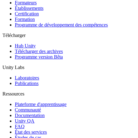
Jeux XR
Formateurs
Lancez des jeux XR sur plusieurs plateformes
Établissements
Certification
Formation
Jeux multijoueur
Programme de développement des compétences
Simplifiez le développement de jeux multijoueurs
Télécharger
Hub Unity
Télécharger des archives
Programme version Bêta
Unity Labs
Laboratoires
Publications
Ressources
Plateforme d'apprentissage
Communauté
Documentation
Unity QA
FAQ
État des services
Études de cas