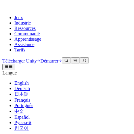
Jeux
Industrie
Ressources
Communauté
Apprentissage
Assistance
Tarifs
Développer
Cas d’utilisation
Bibliothèque technique
Centre communautaire
Pour tous les niveaux
Options d'assistance
Télécharger Unity
Démarrer
Moteur Unity
Collaboration 3D
Documentation
Discussions
Unity Learn
Obtenir de l'aide
Langue
Créez des jeux 2D et 3D pour n'importe quelle plateforme
Construisez et révisez des projets 3D en temps réel
Maîtrisez les compétences Unity gratuitement
Vous aider à réussir avec Unity
Manuels d'utilisation officiels et références API
Discuter, résoudre des problèmes et se connecter
English
Collaboration
Formation immersive
Formation professionnelle
Plans de succès
Deutsch
Outils de développement
Événements
Collaborez et itérez rapidement avec votre équipe
Entraînez-vous dans des environnements immersifs
Améliorez votre équipe avec des formateurs Unity
Atteignez vos objectifs plus rapidement avec un support expert
日本語
Versions de publication et suivi des problèmes
Événements mondiaux et locaux
Télécharger Unity
Vous découvrez Unity ?
Français
Histoires de la communauté
Expériences client
FAQ
Português
Feuille de route
Offres et tarifs
Créez des expériences interactives 3D
Démarrer
Réponses aux questions courantes
中文
Examiner les fonctionnalités à venir
Made with Unity
Déployez
Secteurs
Démarrez votre apprentissage
Español
Mise en avant des créateurs Unity
Русский
Contactez-nous.
Glossaire
한국어
Multiplateforme
Fabrication
Parcours essentiels Unity
Connectez-vous avec notre équipe
Bibliothèque de termes techniques
Diffusions en direct