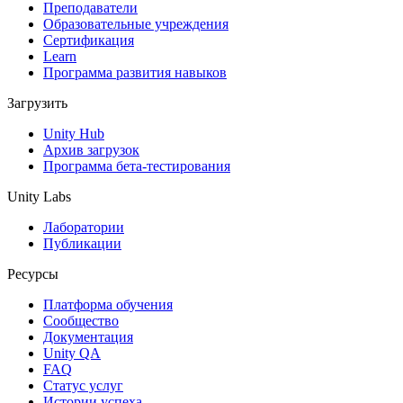
Выпускайте большие игры с небольшими командами
Преподаватели
Образовательные учреждения
XR-игры
Сертификация
Запускайте XR-игры на разных платформах
Learn
Программа развития навыков
Многопользовательские игры
Загрузить
Упрощенное создание многопользовательских игр
Unity Hub
Архив загрузок
Программа бета-тестирования
Unity Labs
Лаборатории
Публикации
Ресурсы
Платформа обучения
Сообщество
Документация
Unity QA
FAQ
Статус услуг
Истории успеха