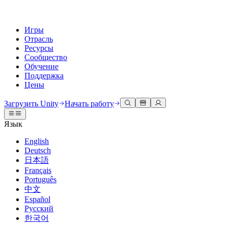
Игры
Отрасль
Ресурсы
Сообщество
Обучение
Поддержка
Цены
Разработка
Примеры использования
Техническая библиотека
Сообщество
Для каждого уровня
Варианты поддержки
Загрузить Unity
Начать работу
Движок Unity
3D сотрудничество
Документация
Обсуждения
Unity Learn
Получить помощь
Язык
Создавайте 2D и 3D игры для любой платформы
Создавайте и просматривайте 3D проекты в реальном времени
Освойте навыки Unity бесплатно
Помогаем вам добиться успеха с Unity
Официальные руководства пользователя и ссылки на API
Обсуждать, решать проблемы и соединяться
English
Совместная работа
Иммерсивное обучение
Профессиональное обучение
Планы успеха
Deutsch
Инструменты для разработчиков
События
Сотрудничайте и быстро вносите изменения с вашей командой
Обучение в иммерсивных средах
Повышайте уровень своей команды с тренерами Unity
Достигайте своих целей быстрее с помощью экспертов
日本語
Версии релизов и трекер проблем
Глобальные и местные события
Загрузить Unity
Не использовали Unity раньше
Français
Истории сообщества
Пользовательские опыты
FAQ
Português
План развития
Тарифы и цены
Создавайте интерактивные 3D опыты
С чего начать
Ответы на часто задаваемые вопросы
中文
Обзор предстоящих функций
Made with Unity
Развертывание
Отрасли
Приступите к обучению
Español
Показ Unity-креаторов
Русский
Связаться с нами
Глоссарий
한국어
Многоплатформенность
Производство
Основные пути Unity
Свяжитесь с нашей командой
Библиотека технических терминов
Прямые трансляции