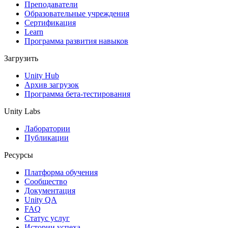
Выпускайте большие игры с небольшими командами
Преподаватели
Образовательные учреждения
XR-игры
Сертификация
Запускайте XR-игры на разных платформах
Learn
Программа развития навыков
Многопользовательские игры
Загрузить
Упрощенное создание многопользовательских игр
Unity Hub
Архив загрузок
Программа бета-тестирования
Unity Labs
Лаборатории
Публикации
Ресурсы
Платформа обучения
Сообщество
Документация
Unity QA
FAQ
Статус услуг
Истории успеха