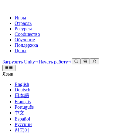
Игры
Отрасль
Ресурсы
Сообщество
Обучение
Поддержка
Цены
Разработка
Примеры использования
Техническая библиотека
Сообщество
Для каждого уровня
Варианты поддержки
Загрузить Unity
Начать работу
Движок Unity
3D сотрудничество
Документация
Обсуждения
Unity Learn
Получить помощь
Язык
Создавайте 2D и 3D игры для любой платформы
Создавайте и просматривайте 3D проекты в реальном времени
Освойте навыки Unity бесплатно
Помогаем вам добиться успеха с Unity
Официальные руководства пользователя и ссылки на API
Обсуждать, решать проблемы и соединяться
English
Совместная работа
Иммерсивное обучение
Профессиональное обучение
Планы успеха
Deutsch
Инструменты для разработчиков
События
Сотрудничайте и быстро вносите изменения с вашей командой
Обучение в иммерсивных средах
Повышайте уровень своей команды с тренерами Unity
Достигайте своих целей быстрее с помощью экспертов
日本語
Версии релизов и трекер проблем
Глобальные и местные события
Загрузить Unity
Не использовали Unity раньше
Français
Истории сообщества
Пользовательские опыты
FAQ
Português
План развития
Тарифы и цены
Создавайте интерактивные 3D опыты
С чего начать
Ответы на часто задаваемые вопросы
中文
Обзор предстоящих функций
Made with Unity
Развертывание
Отрасли
Приступите к обучению
Español
Показ Unity-креаторов
Русский
Связаться с нами
Глоссарий
한국어
Многоплатформенность
Производство
Основные пути Unity
Свяжитесь с нашей командой
Библиотека технических терминов
Прямые трансляции