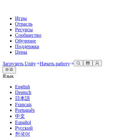
Игры
Отрасль
Ресурсы
Сообщество
Обучение
Поддержка
Цены
Разработка
Примеры использования
Техническая библиотека
Сообщество
Для каждого уровня
Варианты поддержки
Загрузить Unity
Начать работу
Движок Unity
3D сотрудничество
Документация
Обсуждения
Unity Learn
Получить помощь
Язык
Создавайте 2D и 3D игры для любой платформы
Создавайте и просматривайте 3D проекты в реальном времени
Освойте навыки Unity бесплатно
Помогаем вам добиться успеха с Unity
Официальные руководства пользователя и ссылки на API
Обсуждать, решать проблемы и соединяться
English
Совместная работа
Иммерсивное обучение
Профессиональное обучение
Планы успеха
Deutsch
Инструменты для разработчиков
События
Сотрудничайте и быстро вносите изменения с вашей командой
Обучение в иммерсивных средах
Повышайте уровень своей команды с тренерами Unity
Достигайте своих целей быстрее с помощью экспертов
日本語
Версии релизов и трекер проблем
Глобальные и местные события
Загрузить Unity
Не использовали Unity раньше
Français
Истории сообщества
Пользовательские опыты
FAQ
Português
План развития
Тарифы и цены
Создавайте интерактивные 3D опыты
С чего начать
Ответы на часто задаваемые вопросы
中文
Обзор предстоящих функций
Made with Unity
Развертывание
Отрасли
Приступите к обучению
Español
Показ Unity-креаторов
Русский
Связаться с нами
Глоссарий
한국어
Многоплатформенность
Производство
Основные пути Unity
Свяжитесь с нашей командой
Библиотека технических терминов
Прямые трансляции