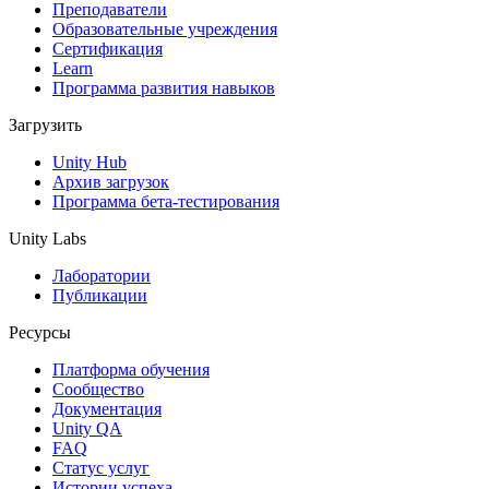
Выпускайте большие игры с небольшими командами
Преподаватели
Образовательные учреждения
XR-игры
Сертификация
Запускайте XR-игры на разных платформах
Learn
Программа развития навыков
Многопользовательские игры
Загрузить
Упрощенное создание многопользовательских игр
Unity Hub
Архив загрузок
Программа бета-тестирования
Unity Labs
Лаборатории
Публикации
Ресурсы
Платформа обучения
Сообщество
Документация
Unity QA
FAQ
Статус услуг
Истории успеха