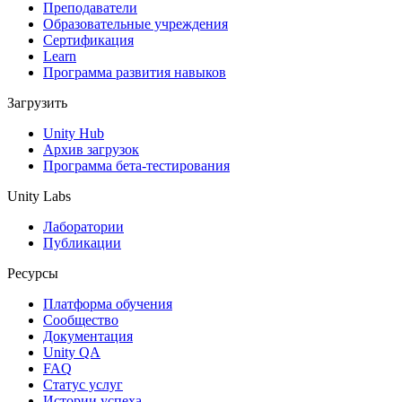
Выпускайте большие игры с небольшими командами
Преподаватели
Образовательные учреждения
XR-игры
Сертификация
Запускайте XR-игры на разных платформах
Learn
Программа развития навыков
Многопользовательские игры
Загрузить
Упрощенное создание многопользовательских игр
Unity Hub
Архив загрузок
Программа бета-тестирования
Unity Labs
Лаборатории
Публикации
Ресурсы
Платформа обучения
Сообщество
Документация
Unity QA
FAQ
Статус услуг
Истории успеха