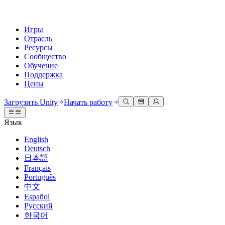
Игры
Отрасль
Ресурсы
Сообщество
Обучение
Поддержка
Цены
Разработка
Примеры использования
Техническая библиотека
Сообщество
Для каждого уровня
Варианты поддержки
Загрузить Unity
Начать работу
Движок Unity
3D сотрудничество
Документация
Обсуждения
Unity Learn
Получить помощь
Язык
Создавайте 2D и 3D игры для любой платформы
Создавайте и просматривайте 3D проекты в реальном времени
Освойте навыки Unity бесплатно
Помогаем вам добиться успеха с Unity
Официальные руководства пользователя и ссылки на API
Обсуждать, решать проблемы и соединяться
English
Совместная работа
Иммерсивное обучение
Профессиональное обучение
Планы успеха
Deutsch
Инструменты для разработчиков
События
Сотрудничайте и быстро вносите изменения с вашей командой
Обучение в иммерсивных средах
Повышайте уровень своей команды с тренерами Unity
Достигайте своих целей быстрее с помощью экспертов
日本語
Версии релизов и трекер проблем
Глобальные и местные события
Загрузить Unity
Не использовали Unity раньше
Français
Истории сообщества
Пользовательские опыты
FAQ
Português
План развития
Тарифы и цены
Создавайте интерактивные 3D опыты
С чего начать
Ответы на часто задаваемые вопросы
中文
Обзор предстоящих функций
Made with Unity
Развертывание
Отрасли
Приступите к обучению
Español
Показ Unity-креаторов
Русский
Связаться с нами
Глоссарий
한국어
Многоплатформенность
Производство
Основные пути Unity
Свяжитесь с нашей командой
Библиотека технических терминов
Прямые трансляции