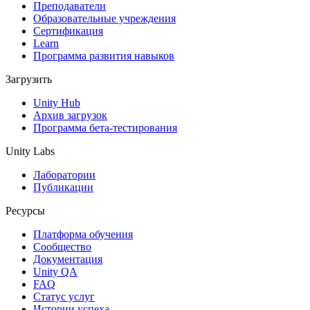
Выпускайте большие игры с небольшими командами
Преподаватели
Образовательные учреждения
XR-игры
Сертификация
Запускайте XR-игры на разных платформах
Learn
Программа развития навыков
Многопользовательские игры
Загрузить
Упрощенное создание многопользовательских игр
Unity Hub
Архив загрузок
Программа бета-тестирования
Unity Labs
Лаборатории
Публикации
Ресурсы
Платформа обучения
Сообщество
Документация
Unity QA
FAQ
Статус услуг
Истории успеха