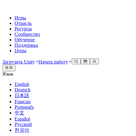
Игры
Отрасль
Ресурсы
Сообщество
Обучение
Поддержка
Цены
Разработка
Примеры использования
Техническая библиотека
Сообщество
Для каждого уровня
Варианты поддержки
Загрузить Unity
Начать работу
Движок Unity
3D сотрудничество
Документация
Обсуждения
Unity Learn
Получить помощь
Язык
Создавайте 2D и 3D игры для любой платформы
Создавайте и просматривайте 3D проекты в реальном времени
Освойте навыки Unity бесплатно
Помогаем вам добиться успеха с Unity
Официальные руководства пользователя и ссылки на API
Обсуждать, решать проблемы и соединяться
English
Совместная работа
Иммерсивное обучение
Профессиональное обучение
Планы успеха
Deutsch
Инструменты для разработчиков
События
Сотрудничайте и быстро вносите изменения с вашей командой
Обучение в иммерсивных средах
Повышайте уровень своей команды с тренерами Unity
Достигайте своих целей быстрее с помощью экспертов
日本語
Версии релизов и трекер проблем
Глобальные и местные события
Загрузить Unity
Не использовали Unity раньше
Français
Истории сообщества
Пользовательские опыты
FAQ
Português
План развития
Тарифы и цены
Создавайте интерактивные 3D опыты
С чего начать
Ответы на часто задаваемые вопросы
中文
Обзор предстоящих функций
Made with Unity
Развертывание
Отрасли
Приступите к обучению
Español
Показ Unity-креаторов
Русский
Связаться с нами
Глоссарий
한국어
Многоплатформенность
Производство
Основные пути Unity
Свяжитесь с нашей командой
Библиотека технических терминов
Прямые трансляции