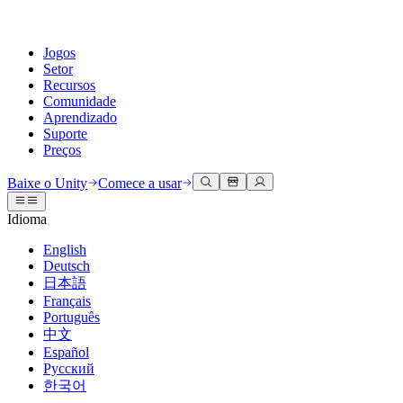
Jogos
Setor
Recursos
Comunidade
Aprendizado
Suporte
Preços
Desenvolva
Casos de uso
Biblioteca técnica
Central da Comunidade
Para todos os níveis
Opções de suporte
Baixe o Unity
Comece a usar
Engine do Unity
Colaboração 3D
Documentação
Discussões
Unity Learn
Obter ajuda
Idioma
Crie jogos 2D e 3D para qualquer plataforma
Construa e revise projetos 3D em tempo real
Domine habilidades do Unity gratuitamente
Ajudando você a ter sucesso com Unity
Manuais do usuário oficiais e referências de API
Discutir, resolver problemas e conectar
English
Colaboração
Treinamento imersivo
Treinamento profissional
Planos de sucesso
Deutsch
Ferramentas de desenvolvedor
Eventos
Colabore e itere rapidamente com sua equipe
Treine em ambientes imersivos
Aprimore sua equipe com treinadores do Unity
Alcance seus objetivos mais rápido com suporte especializado
日本語
Versões de lançamento e rastreador de problemas
Eventos globais e locais
Baixe o Unity
É iniciante no Unity?
Français
Histórias da comunidade
Experiências do cliente
Perguntas frequentes
Português
Roteiro
Planos e preços
Crie experiências interativas em 3D
Conceitos básicos
Respostas para perguntas comuns
中文
Revisar recursos futuros
Made with Unity
Implante
Setores
Inicie seu aprendizado
Español
Mostrando criadores do Unity
Русский
Entre em contato conosco
Glossário
한국어
Multiplataforma
Manufatura
Caminhos Essenciais do Unity
Conecte-se com nossa equipe
Biblioteca de termos técnicos
Transmissões ao vivo