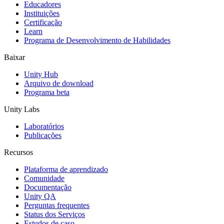
Educadores
Jogos XR
Instituições
Lance jogos XR em várias plataformas
Certificação
Learn
Programa de Desenvolvimento de Habilidades
Jogos com multijogador
Simplifique o desenvolvimento de jogos multiplayer
Baixar
Unity Hub
Arquivo de download
Programa beta
Unity Labs
Laboratórios
Publicações
Recursos
Plataforma de aprendizado
Comunidade
Documentação
Unity QA
Perguntas frequentes
Status dos Serviços
Estudos de caso