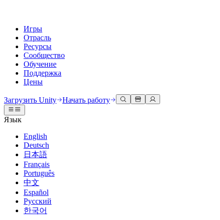
Игры
Отрасль
Ресурсы
Сообщество
Обучение
Поддержка
Цены
Разработка
Примеры использования
Техническая библиотека
Сообщество
Для каждого уровня
Варианты поддержки
Загрузить Unity
Начать работу
Движок Unity
3D сотрудничество
Документация
Обсуждения
Unity Learn
Получить помощь
Язык
Создавайте 2D и 3D игры для любой платформы
Создавайте и просматривайте 3D проекты в реальном времени
Освойте навыки Unity бесплатно
Помогаем вам добиться успеха с Unity
Официальные руководства пользователя и ссылки на API
Обсуждать, решать проблемы и соединяться
English
Совместная работа
Иммерсивное обучение
Профессиональное обучение
Планы успеха
Deutsch
Инструменты для разработчиков
События
Сотрудничайте и быстро вносите изменения с вашей командой
Обучение в иммерсивных средах
Повышайте уровень своей команды с тренерами Unity
Достигайте своих целей быстрее с помощью экспертов
日本語
Версии релизов и трекер проблем
Глобальные и местные события
Загрузить Unity
Не использовали Unity раньше
Français
Истории сообщества
Пользовательские опыты
FAQ
Português
План развития
Тарифы и цены
Создавайте интерактивные 3D опыты
С чего начать
Ответы на часто задаваемые вопросы
中文
Обзор предстоящих функций
Made with Unity
Развертывание
Отрасли
Приступите к обучению
Español
Показ Unity-креаторов
Русский
Связаться с нами
Глоссарий
한국어
Многоплатформенность
Производство
Основные пути Unity
Свяжитесь с нашей командой
Библиотека технических терминов
Прямые трансляции