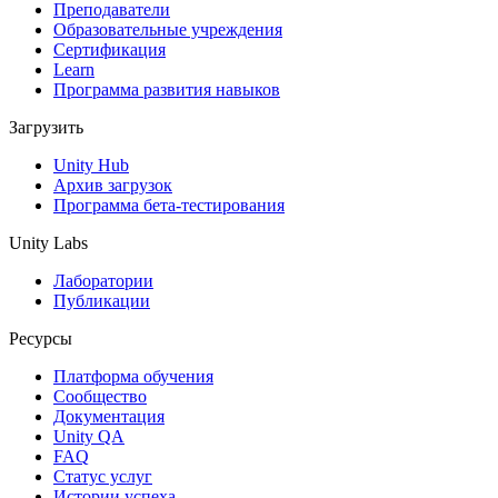
Выпускайте большие игры с небольшими командами
Преподаватели
Образовательные учреждения
XR-игры
Сертификация
Запускайте XR-игры на разных платформах
Learn
Программа развития навыков
Многопользовательские игры
Загрузить
Упрощенное создание многопользовательских игр
Unity Hub
Архив загрузок
Программа бета-тестирования
Unity Labs
Лаборатории
Публикации
Ресурсы
Платформа обучения
Сообщество
Документация
Unity QA
FAQ
Статус услуг
Истории успеха